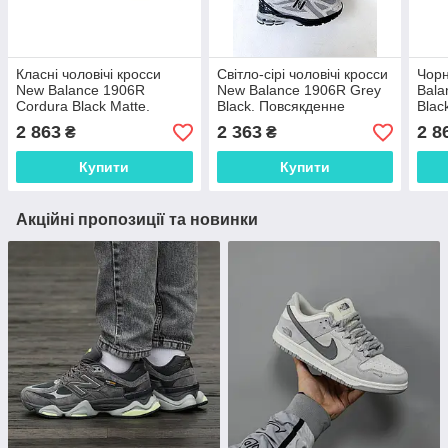
Класні чоловічі кросси
Світло-сірі чоловічі кросси
Чорн
New Balance 1906R
New Balance 1906R Grey
Bala
Cordura Black Matte.
Black. Повсякденне
Blac
Чорне чоловіче взуття
чоловіче взуття Нью
чоло
2 863
2 363
2 8
₴
₴
Нью Беленс 1906R.
Беленс 1906R.
Беле
Купити
Купити
Акційні пропозиції та новинки