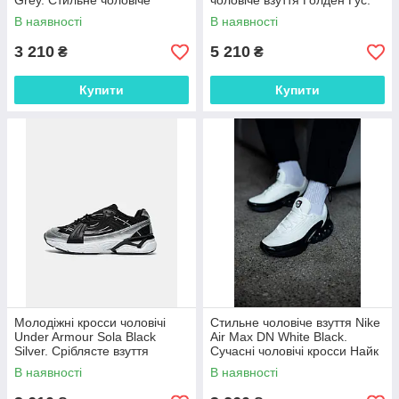
Grey. Стильне чоловіче
чоловіче взуття Голден Гус.
взуття Соломон.
В наявності
В наявності
3 210
5 210
₴
₴
Купити
Купити
Молодіжні кросси чоловічі
Стильне чоловіче взуття Nike
Under Armour Sola Black
Air Max DN White Black.
Silver. Сріблясте взуття
Сучасні чоловічі кросси Найк
чоловіче Андер Армор.
Аір Макс.
В наявності
В наявності