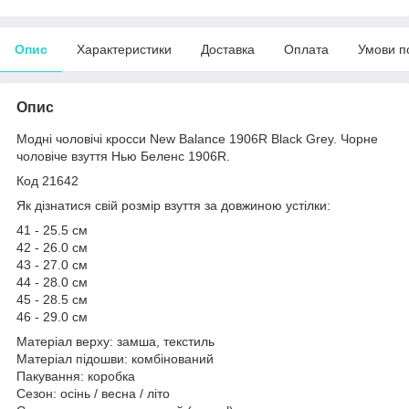
Опис
Характеристики
Доставка
Оплата
Умови п
Опис
Модні чоловічі кросси New Balance 1906R Black Grey. Чорне
чоловіче взуття Нью Беленс 1906R.
Код 21642
Як дізнатися свій розмір взуття за довжиною устілки:
41 - 25.5 см
42 - 26.0 см
43 - 27.0 см
44 - 28.0 см
45 - 28.5 см
46 - 29.0 см
Матеріал верху: замша, текстиль
Матеріал підошви: комбінований
Пакування: коробка
Сезон: осінь / весна / літо