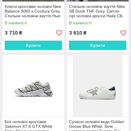
Класні кроссівки чоловічі New
Стильне чоловіче взуття Nike
Balance 9060 x Cordura Grey.
SB Dunk TNF Grey. Світло-
Стильне чоловіче взуття Нью
сірі чоловічі кросси Найк СБ
Беленс 9060.
Данк.
В наявності
В наявності
3 710
3 610
₴
₴
Купити
Купити
Білі чоловічі кроссівки
Сучасні чоловічі кеди Golden
Salomon XT-6 GTX White
Goose Blue White. Біле