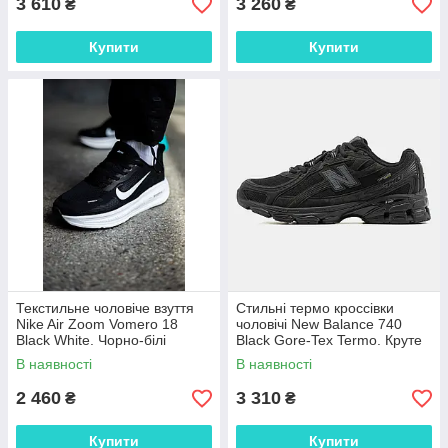
3 610
3 260
₴
₴
Купити
Купити
Текстильне чоловіче взуття
Стильні термо кроссівки
Nike Air Zoom Vomero 18
чоловічі New Balance 740
Black White. Чорно-білі
Black Gore-Tex Termo. Круте
чоловічі кросси Найк Аір Зум.
чоловіче взуття Нью Беленс
В наявності
В наявності
740.
2 460
3 310
₴
₴
Купити
Купити