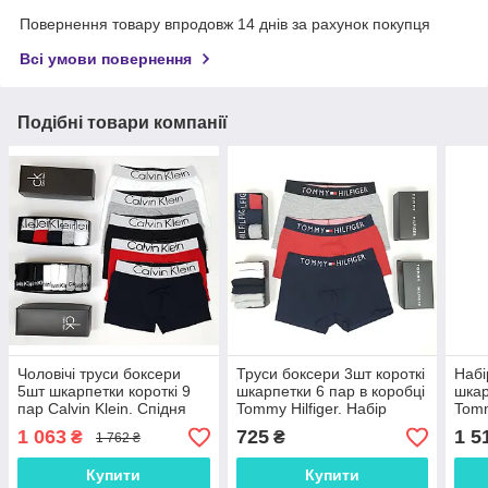
Повернення товару впродовж 14 днів за рахунок покупця
Всі умови повернення
Подібні товари компанії
Чоловічі труси боксери
Труси боксери 3шт короткі
Набі
5шт шкарпетки короткі 9
шкарпетки 6 пар в коробці
шкар
пар Calvin Klein. Спідня
Tommy Hilfiger. Набір
Tomm
білизна чоловіча та
чоловічої білизни Томмі
біли
1 063
725
1 5
₴
₴
1 762 ₴
шкарпетки низькі Кельвін
Хілфігер
комп
Кляйн
Купити
Купити