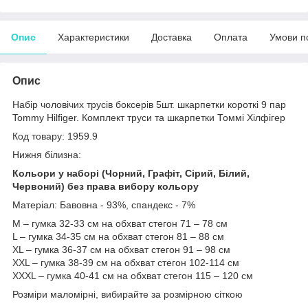
Опис
Характеристики
Доставка
Оплата
Умови п
Опис
Набір чоловічих трусів боксерів 5шт. шкарпетки короткі 9 пар
Tommy Hilfiger. Комплект труси та шкарпетки Томмі Хілфігер
Код товару: 1959.9
Нижня білизна:
Кольори у наборі (Чорний, Графіт, Сірий, Білий,
Червоний) без права вибору кольору
Матеріал: Бавовна - 93%, спандекс - 7%
M – гумка 32-33 см на обхват стегон 71 – 78 см
L – гумка 34-35 см на обхват стегон 81 – 88 см
XL – гумка 36-37 см на обхват стегон 91 – 98 см
XXL – гумка 38-39 см на обхват стегон 102-114 см
XXXL – гумка 40-41 см на обхват стегон 115 – 120 см
Розміри маломірні, вибирайте за розмірною сіткою