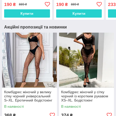
паличка для волосся
коробці. Шпилька для
Кита
190
190
233
₴
₴
889 ₴
889 ₴
"Конвалія" з підвіскою 17
волосся
воло
см
Купити
Купити
Акційні пропозиції та новинки
Комбідрес жіночий у велику
Комбідрес жіночий у сітку
сітку чорний універсальний
чорний із коротким рукавом
S–XL. Еротичний бодістокінг
XS–XL. Бодістокінг
із відкритим декольте
еластичний безшовний із
В наявності
В наявності
геометричним візерунком
368
374
₴
₴