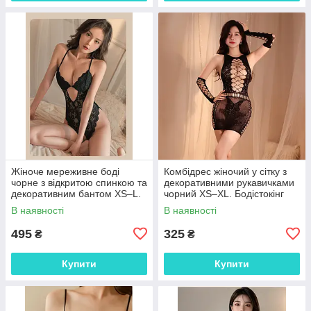
Жіноче мереживне боді
Комбідрес жіночий у сітку з
чорне з відкритою спинкою та
декоративними рукавичками
декоративним бантом XS–L.
чорний XS–XL. Бодістокінг
Елегантне боді з глибоким V-
жіночий еластичний із
В наявності
В наявності
подібним вирізом
ажурним візерунком
поліестер
495
325
₴
₴
Купити
Купити