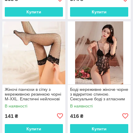
Купити
Купити
Жіночі панчохи в сітку з
Боді мереживне жіноче чорне
мереживною резинкою чорні
з відкритою спиною.
M-XXL. Еластичні нейлонові
Сексуальне боді з атласним
панчохи для пояса
бантом XS–XL
В наявності
В наявності
141
416
₴
₴
Купити
Купити