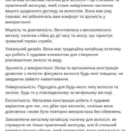
практичний аксесуар, який стане невід'ємною частиною
вашого щоденного догляду за волоссям. Вона має ряд
переваг, які забезпечать вам комфорт та зручність у
використанні:
Міцність та довговічність: Виготовлена з високоякісного
металу, паличка стійка до дії часу та зносу, що гарантує
тривалий термін служби.
Унікальний дизайн: Вона має традиційну китайську естетику,
що робить її чудовим елементом для створення
різноманітних зачісок та виду.
Зручність у використанні: Легка та ергономічна конструкція
дозволяє з легкістю фіксувати волосся будь-якої товщини, не
завдаючи зайвого навантаження.
Універсальність: Підходить для будь-якого типу волосся та
зачіски, будь то у повсякденному чи вечірньому вигляді.
Екологічність: Металева конструкція робить її чудовим
варіантом для тих, хто дбає про екологію, оскільки вона
довговічна і може бути повторно використана без обмежень.
Замовляючи металеву китайську паличку для волосся, ви
отримуєте не тільки практичний аксесуар, але й стильний
елемент вашого образу, який підкреслить вашу унікальність та