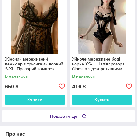
Жіночий мереживний
Жіноче мереживне боді
пеньюар з трусиками чорний
чорне XS-L. Напівпрозора
S-XL. Прозорий комплект
білизна з декоративними
нічної білизни на бретелях
ремінцями та регульованими
В наявності
В наявності
для романтичних вечорів
бретелями
650
416
₴
₴
Купити
Купити
Показати ще
Про нас