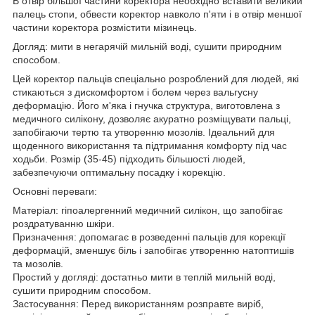
В отвір більшої частини коректора необхідно вставити великий
палець стопи, обвести коректор навколо п'яти і в отвір меншої
частини коректора розмістити мізинець.
Догляд: мити в негарячій мильній воді, сушити природним
способом.
Цей коректор пальців спеціально розроблений для людей, які
стикаються з дискомфортом і болем через вальгусну
деформацію. Його м'яка і гнучка структура, виготовлена з
медичного силікону, дозволяє акуратно розміщувати пальці,
запобігаючи тертю та утворенню мозолів. Ідеальний для
щоденного використання та підтримання комфорту під час
ходьби. Розмір (35-45) підходить більшості людей,
забезпечуючи оптимальну посадку і корекцію.
Основні переваги:
Матеріал: гіпоалергенний медичний силікон, що запобігає
роздратуванню шкіри.
Призначення: допомагає в розведенні пальців для корекції
деформацій, зменшує біль і запобігає утворенню натоптишів
та мозолів.
Простий у догляді: достатньо мити в теплій мильній воді,
сушити природним способом.
Застосування: Перед використанням розправте виріб,