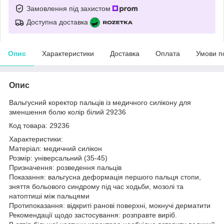
Замовлення під захистом
Доступна доставка
Опис
Характеристики
Доставка
Оплата
Умови п
Опис
Вальгусний коректор пальців із медичного силікону для
зменшення болю колір білий 29236
Код товара: 29236
Характеристики:
Матеріал: медичний силікон
Розмір: універсальний (35-45)
Призначення: розведення пальців
Показання: вальгусна деформація першого пальця стопи,
зняття больового синдрому під час ходьби, мозолі та
натоптиші між пальцями
Протипоказання: відкриті ранові поверхні, мокнучі дерматити
Рекомендації щодо застосування: розправте виріб.