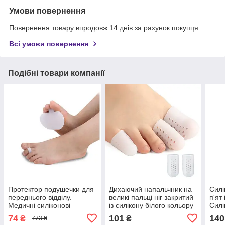
Умови повернення
Повернення товару впродовж 14 днів за рахунок покупця
Всі умови повернення
Подібні товари компанії
Протектор подушечки для
Дихаючий напальчник на
Силі
переднього відділу.
великі пальці ніг закритий
п'ят
Медичні силіконові
із силікону білого кольору
Силі
подушки під плюсну білі 1
розмір L 29234
мозо
74
101
140
₴
₴
773 ₴
пара (2шт)
фікс