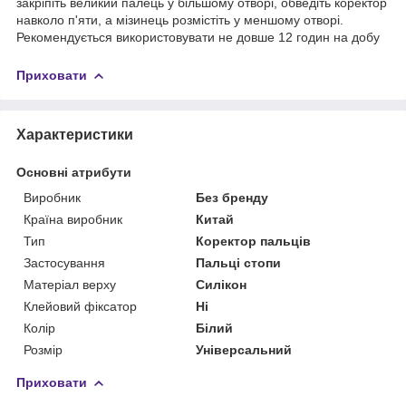
закріпіть великий палець у більшому отворі, обведіть коректор
навколо п'яти, а мізинець розмістіть у меншому отворі.
Рекомендується використовувати не довше 12 годин на добу
Приховати
Характеристики
Основні атрибути
Виробник
Без бренду
Країна виробник
Китай
Тип
Коректор пальців
Застосування
Пальці стопи
Матеріал верху
Силікон
Клейовий фіксатор
Ні
Колір
Білий
Розмір
Універсальний
Приховати