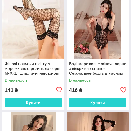
Жіночі панчохи в сітку з
Боді мереживне жіноче чорне
мереживною резинкою чорні
з відкритою спиною.
M-XXL. Еластичні нейлонові
Сексуальне боді з атласним
панчохи для пояса
бантом XS–XL
В наявності
В наявності
141
416
₴
₴
Купити
Купити