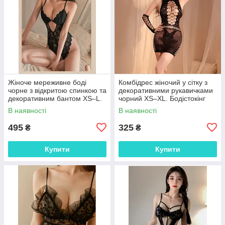
Жіноче мереживне боді
Комбідрес жіночий у сітку з
чорне з відкритою спинкою та
декоративними рукавичками
декоративним бантом XS–L.
чорний XS–XL. Бодістокінг
Елегантне боді з глибоким V-
жіночий еластичний із
В наявності
В наявності
подібним вирізом
ажурним візерунком
поліестер
495
325
₴
₴
Купити
Купити