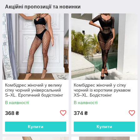
Акційні пропозиції та новинки
Комбідрес жіночий у велику
Комбідрес жіночий у сітку
сітку чорний універсальний
чорний із коротким рукавом
S–XL. Еротичний бодістокінг
XS–XL. Бодістокінг
із відкритим декольте
еластичний безшовний із
В наявності
В наявності
геометричним візерунком
368
374
₴
₴
Купити
Купити