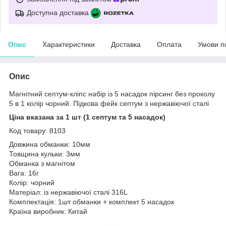
Доступна доставка
Опис
Характеристики
Доставка
Оплата
Умови п
Опис
Магнітний септум-кліпс набір із 5 насадок пірсинг без проколу
5 в 1 колір чорний. Підкова фейк септум з нержавіючої сталі
Ціна вказана за 1 шт (1 септум та 5 насадок)
Код товару: 8103
Довжина обманки: 10мм
Товщина кульки: 3мм
Обманка з магнітом
Вага: 16г
Колір: чорний
Матеріал: із нержавіючої сталі 316L
Комплектація: 1шт обманки + комплект 5 насадок
Країна виробник: Китай