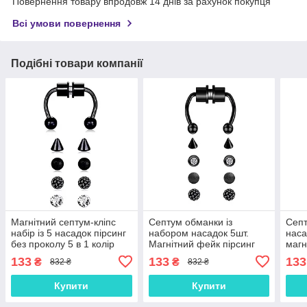
Повернення товару впродовж 14 днів за рахунок покупця
Всі умови повернення
Подібні товари компанії
Магнітний септум-кліпс
Септум обманки із
Септ
набір із 5 насадок пірсинг
набором насадок 5шт.
наса
без проколу 5 в 1 колір
Магнітний фейк пірсинг
магн
чорний. Підкова фейк
без проколу з нержавіючої
носов
133
133
133
₴
₴
832 ₴
832 ₴
септум
сталі 5 в 1
нерж
Купити
Купити