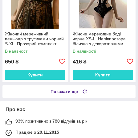
Жіночий мереживний
Жіноче мереживне боді
пеньюар з трусиками чорний
чорне XS-L. Напівпрозора
S-XL. Прозорий комплект
білизна з декоративними
нічної білизни на бретелях
ремінцями та регульованими
В наявності
В наявності
для романтичних вечорів
бретелями
650
416
₴
₴
Купити
Купити
Показати ще
Про нас
93% позитивних з 780 відгуків за рік
Працює з 29.11.2015