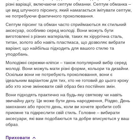
різні варіації, включаючи септум обманки. Септум обманка –
це вид штучного пірсингу, який намагається імітувати септум,
не потребуючи фактичного проколювання.
Септум пірсинг та обман часто сприймаються як стильний
аксесуар, особливо серед молоді. Вони можуть бути
виготовлені з різних матеріалів, таких як хірургічна сталь,
титан, золото або навіть пластмаса, що дозволяє вибрати
варіант, що найбільш підходить для вашого стилю та
уподобань.
Молодіжні сережки-кліпси – також популярний вибір серед
молоді. Вони можуть мати різні форми, кольори та дизайни.
Оскільки вони не потребують проколювання, вони є
ідеальним варіантом для тих, хто не готовий до цього кроку
або хто хоче змінювати свій образ без постійних змін.
Вони підходять практично на будь-яку святкову чи навіть
звичайну дату. Це може бути день народження, Різдво, День
закоханих або просто день, коли ви хочете зробити собі
приємне та підкреслити свій стиль. Головне – вибирати
аксесуари, які вам подобаються та добре вписуються у ваш
образ.
Приховати