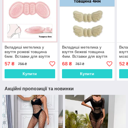
Вкладиші метелика у
Вкладиші метелика у
Вкла
взуття рожеві товщина
взуття бежеві товщина
взут
6мм. Вставки для взуття
4мм. Вставки для взуття
мозо
під п'яту від натирання,
під п'яту від натирання,
у вз
57
68
52
₴
₴
756 ₴
767 ₴
мозолів, натоптишів.
мозолів, натоптишів.
чорн
Купити
Купити
Акційні пропозиції та новинки