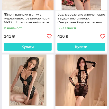
Жіночі панчохи в сітку з
Боді мереживне жіноче чорне
мереживною резинкою чорні
з відкритою спиною.
M-XXL. Еластичні нейлонові
Сексуальне боді з атласним
панчохи для пояса
бантом XS–XL
В наявності
В наявності
141
416
₴
₴
Купити
Купити