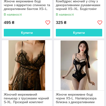
Жіноче мереживне боді
Комбідрес жіночий у сітку з
чорне з відкритою спинкою та
декоративними рукавичками
декоративним бантом XS–L.
чорний XS–XL. Бодістокінг
Елегантне боді з глибоким V-
жіночий еластичний із
В наявності
В наявності
подібним вирізом
ажурним візерунком
поліестер
495
325
₴
₴
Купити
Купити
Жіночий мереживний
Жіноче мереживне боді
пеньюар з трусиками чорний
чорне XS-L. Напівпрозора
S-XL. Прозорий комплект
білизна з декоративними
нічної білизни на бретелях
ремінцями та регульованими