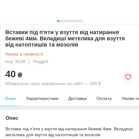
Вставки під п'яти у взуття від натирання
бежеві 4мм. Вкладиші метелика для взуття
від натоптишів та мозолів
Немає в наявності
Код: 9198
Роздріб
40
₴
Мінімальна сума замовлення на сайті — 100 ₴
Опис
Характеристики
Доставка
Оплата
Умови п
Опис
Вставки під п'яти у взуття від натирання бежеві 4мм. Вкладиші
метелика для взуття від натоптишів та мозолів