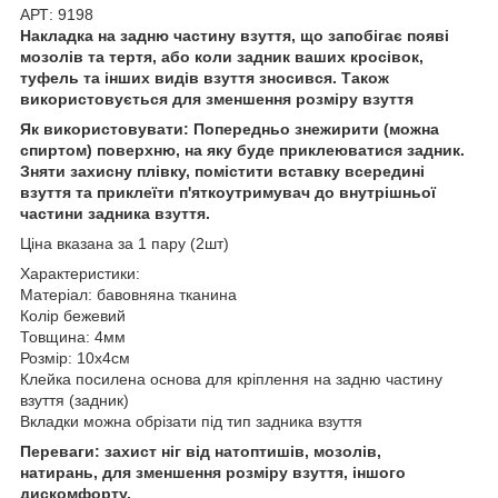
АРТ: 9198
Накладка на задню частину взуття, що запобігає появі
мозолів та тертя, або коли задник ваших кросівок,
туфель та інших видів взуття зносився. Також
використовується для зменшення розміру взуття
Як використовувати: Попередньо знежирити (можна
спиртом) поверхню, на яку буде приклеюватися задник.
Зняти захисну плівку, помістити вставку всередині
взуття та приклеїти п'яткоутримувач до внутрішньої
частини задника взуття.
Ціна вказана за 1 пару (2шт)
Характеристики:
Матеріал: бавовняна тканина
Колір бежевий
Товщина: 4мм
Розмір: 10х4см
Клейка посилена основа для кріплення на задню частину
взуття (задник)
Вкладки можна обрізати під тип задника взуття
Переваги: захист ніг від натоптишів, мозолів,
натирань, для зменшення розміру взуття, іншого
дискомфорту.