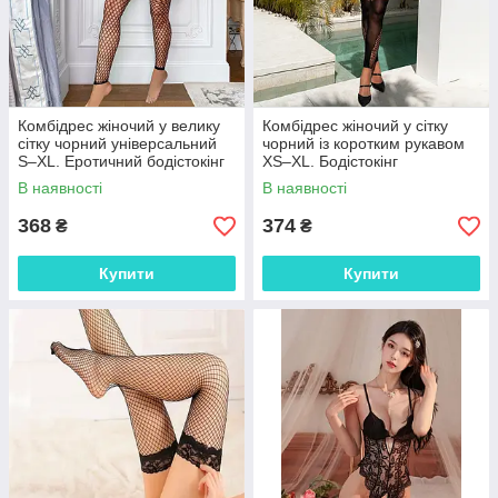
Комбідрес жіночий у велику
Комбідрес жіночий у сітку
сітку чорний універсальний
чорний із коротким рукавом
S–XL. Еротичний бодістокінг
XS–XL. Бодістокінг
із відкритим декольте
еластичний безшовний із
В наявності
В наявності
геометричним візерунком
368
374
₴
₴
Купити
Купити