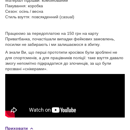
Матеріал підошви: комбінований
Пакування: коробка
Сезон: осінь / весна
Стиль взуття: повсякденний (casual)
Працюємо за передоплатою на 150 грн на карту
Приватбанка, почастішали випадки фейкових замовлень,
посилки не забирають і ми залишаємося в збитку.
А знали Ви, що перші прототипи кросівок були зроблені не
для спортсменів, а для працівників поліції: таке взуття давало
змогу непомітно підкрадатися до злочинців, за що були
прозвані «снікерами».
Приховати