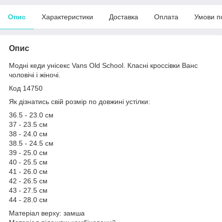
Опис
Характеристики
Доставка
Оплата
Умови п
Опис
Модні кеди унісекс Vans Old School. Класні кроссівки Ванс
чоловічі і жіночі.
Код 14750
Як дізнатись свій розмір по довжині устілки:
36.5 - 23.0 см
37 - 23.5 см
38 - 24.0 см
38.5 - 24.5 см
39 - 25.0 см
40 - 25.5 см
41 - 26.0 см
42 - 26.5 см
43 - 27.5 см
44 - 28.0 см
Матеріал верху: замша