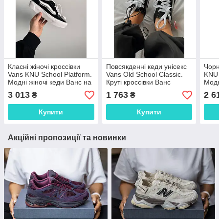
Класні жіночі кроссівки
Повсякденні кеди унісекс
Чорн
Vans KNU School Platform.
Vans Old School Classic.
KNU 
Модні жіночі кеди Ванс на
Круті кроссівки Ванс
Модн
платформі.
чоловічі і жіночі.
чолов
3 013
1 763
2 6
₴
₴
Купити
Купити
Акційні пропозиції та новинки