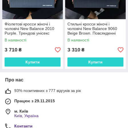
Фіолетові кросси жіночі і
Стильні кросси жіночі і
чоловічі New Balance 2010
чоловічі New Balance 9060
Purple. Трендові унісекс
Beige Brown. Повсякденні
кроссівки Нью Беленс 2010.
унісекс кроссівки Нью Беленс
В наявності
В наявності
9060.
3 710
3 310
₴
₴
Купити
Купити
Про нас
93% позитивних з 777 відгуків за рік
Працює з 29.11.2015
м. Київ
Київ, Україна
Контакти