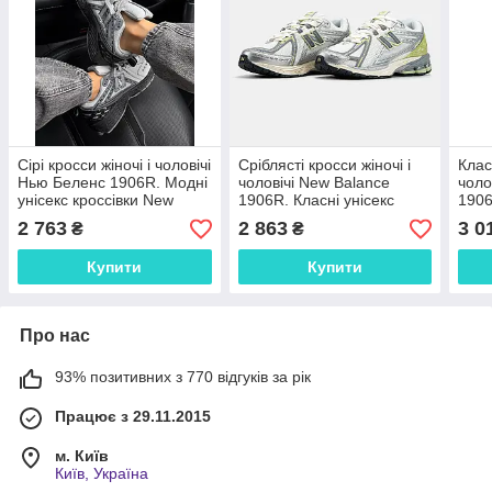
Сірі кросси жіночі і чоловічі
Сріблясті кросси жіночі і
Клас
Нью Беленс 1906R. Модні
чоловічі New Balance
чоло
унісекс кроссівки New
1906R. Класні унісекс
1906
Balance 1906R.
кроссівки Нью Беленс
уніс
2 763
2 863
3 0
₴
₴
1906R.
Беле
Купити
Купити
Про нас
93% позитивних з 770 відгуків за рік
Працює з 29.11.2015
м. Київ
Київ, Україна