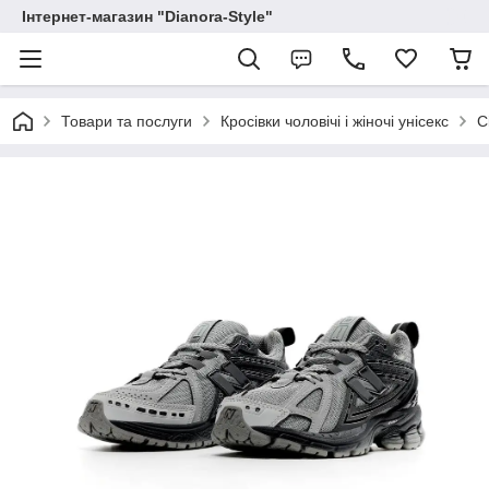
Інтернет-магазин "Dianora-Style"
Товари та послуги
Кросівки чоловічі і жіночі унісекс
С