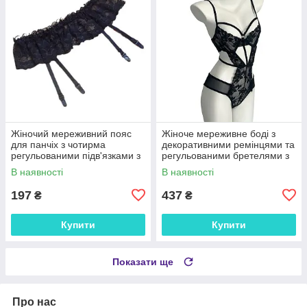
Жіночий мереживний пояс
Жіноче мереживне боді з
для панчіх з чотирма
декоративними ремінцями та
регульованими підв'язками з
регульованими бретелями з
нейлону універсальний
нейлону чорне XS-L 25025
В наявності
В наявності
розмір чорний 25026
197
437
₴
₴
Купити
Купити
Показати ще
Про нас