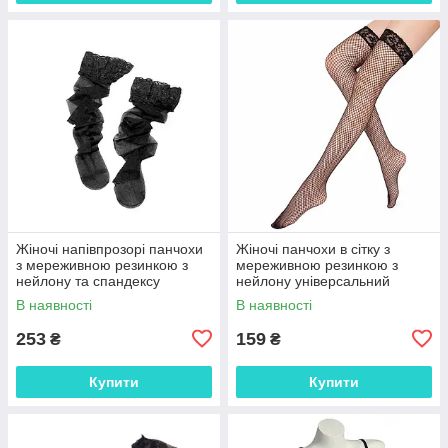
Жіночі напівпрозорі панчохи
Жіночі панчохи в сітку з
з мереживною резинкою з
мереживною резинкою з
нейлону та спандексу
нейлону універсальний
універсальний розмір чорні
розмір чорні 25027
В наявності
В наявності
25028
253
159
₴
₴
Купити
Купити