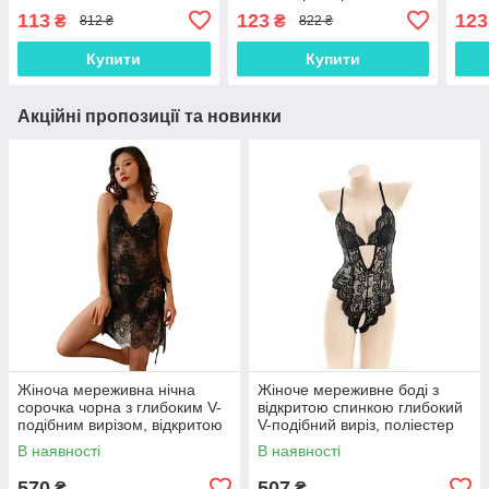
розмір B. Невидимий
Невидимий бюстгальтер
бюст
113
123
123
₴
₴
812 ₴
822 ₴
бюстгальтер під сукню
Bra Флай Бра
нев
Купити
Купити
Акційні пропозиції та новинки
Жіноча мереживна нічна
Жіноче мереживне боді з
сорочка чорна з глибоким V-
відкритою спинкою глибокий
подібним вирізом, відкритою
V-подібний виріз, поліестер
спинкою та бічними
XS–L чорний 25031
В наявності
В наявності
зав'язками, поліестер M/L
25032
570
507
₴
₴