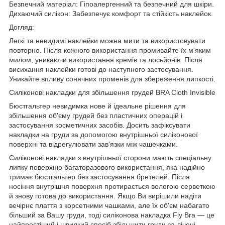
Безпечний матеріал: Гіпоалергенний та безпечний для шкіри.
Дихаючий силікон: Забезпечує комфорт та стійкість наклейок.
Догляд:
Легкі та невидимі наклейки можна мити та використовувати
повторно. Після кожного використання промивайте їх м'яким
милом, уникаючи використання кремів та лосьйонів. Після
висихання наклейки готові до наступного застосування.
Уникайте впливу сонячних променів для збереження липкості.
Силіконові накладки для збільшення грудей BRA Cloth Invisible
Бюстгальтер невидимка нове й ідеальне рішення для
збільшення об'єму грудей без пластичних операцій і
застосування косметичних засобів. Досить зафіксувати
накладки на груди за допомогою внутрішньої силіконової
поверхні та відрегулювати зав'язки між чашечками.
Силіконові накладки з внутрішньої сторони мають спеціальну
липку поверхню багаторазового використання, яка надійно
тримає бюстгальтер без застосування бретелей. Після
носіння внутрішня поверхня протирається вологою серветкою
й знову готова до використання. Якщо Ви вирішили надіти
вечірнє плаття з корсетними чашками, але їх об'єм набагато
більший за Вашу груди, тоді силіконова накладка Fly Bra — це
найпростіший і швидкий спосіб збільшити груди за лічені