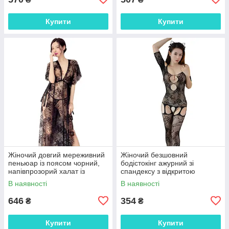
Купити
Купити
Жіночий довгий мереживний
Жіночий безшовний
пеньюар із поясом чорний,
бодістокінг ажурний зі
напівпрозорий халат із
спандексу з відкритою
квіткового мережива, нейлон
ластовицею чорний XS-L
В наявності
В наявності
XS–L 25030
25029
646
354
₴
₴
Купити
Купити