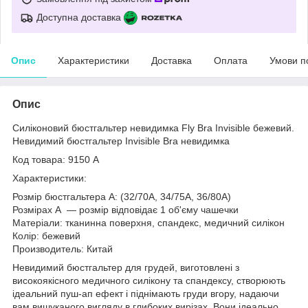
Доступна доставка
Опис
Характеристики
Доставка
Оплата
Умови п
Опис
Силіконовий бюстгальтер невидимка Fly Bra Invisible бежевий.
Невидимий бюстгальтер Invisible Bra невидимка
Код товара: 9150 А
Характеристики:
Розмір бюстгальтера А: (32/70A, 34/75A, 36/80A)
Розмірах A — розмір відповідає 1 об'єму чашечки
Матеріали: тканинна поверхня, спандекс, медичний силікон
Колір: бежевий
Производитель: Китай
Невидимий бюстгальтер для грудей, виготовлені з
високоякісного медичного силікону та спандексу, створюють
ідеальний пуш-ап ефект і піднімають груди вгору, надаючи
вам вишуканого вигляду в глибоких вирізах. Вони ідеально