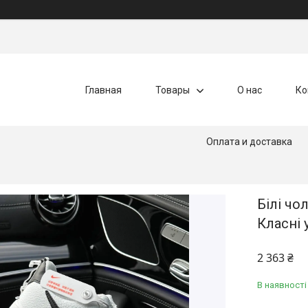
Главная
Товары
О нас
Ко
Оплата и доставка
Білі чо
Класні 
2 363 ₴
В наявності