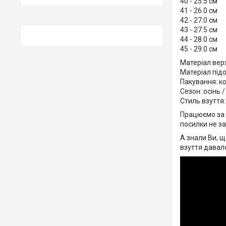
40 - 25.5 см
41 - 26.0 см
42 - 27.0 см
43 - 27.5 см
44 - 28.0 см
45 - 29.0 см
Матеріал вер
Матеріал під
Пакування: к
Сезон: осінь 
Стиль взуття:
Працюємо за 
посилки не з
А знали Ви, щ
взуття давал