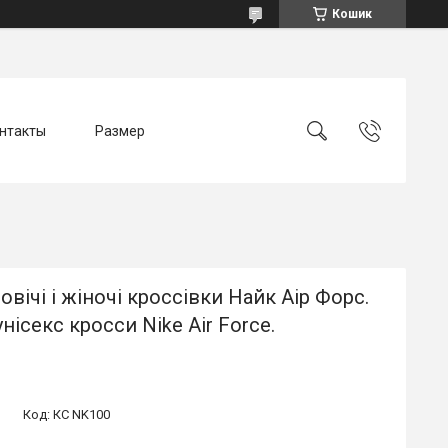
Кошик
нтакты
Размер
ловічі і жіночі кроссівки Найк Аір Форс.
унісекс кросси Nike Air Force.
Код:
КС NK100