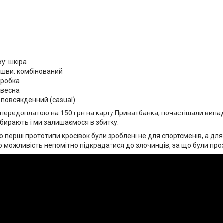
ху: шкіра
ошви: комбінований
оробка
/ весна
 повсякденний (casual)
передоплатою на 150 грн на карту Приватбанка, почастішали випа
абирають і ми залишаємося в збитку.
о перші прототипи кросівок були зроблені не для спортсменів, а для 
о можливість непомітно підкрадатися до злочинців, за що були про