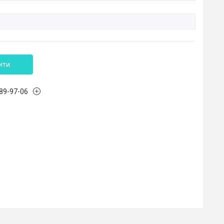
ити
989-97-06