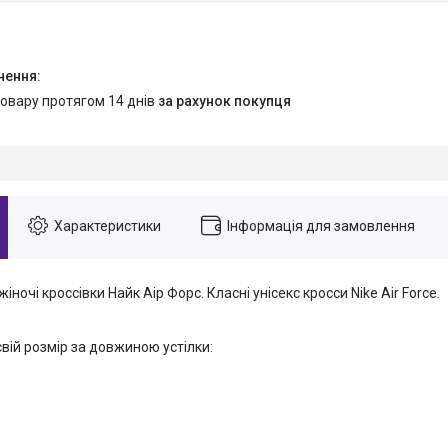
товару протягом 14 днів
за рахунок покупця
Характеристики
Інформація для замовлення
і жіночі кроссівки Найк Аір Форс. Класні унісекс кросси Nike Air Force.
свій розмір за довжиною устілки: