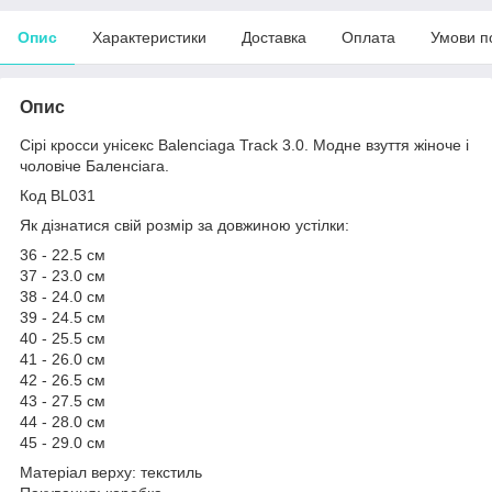
Опис
Характеристики
Доставка
Оплата
Умови п
Опис
Сірі кросси унісекс Balenciaga Track 3.0. Модне взуття жіноче і
чоловіче Баленсіага.
Код BL031
Як дізнатися свій розмір за довжиною устілки:
36 - 22.5 см
37 - 23.0 см
38 - 24.0 см
39 - 24.5 см
40 - 25.5 см
41 - 26.0 см
42 - 26.5 см
43 - 27.5 см
44 - 28.0 см
45 - 29.0 см
Матеріал верху: текстиль