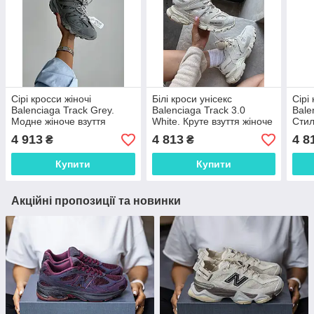
Сірі кросси жіночі
Білі кроси унісекс
Сірі
Balenciaga Track Grey.
Balenciaga Track 3.0
Bale
Модне жіноче взуття
White. Круте взуття жіноче
Стил
Баленсіага.
та чоловіче Баленсіага.
чоло
4 913
4 813
4 8
₴
₴
Купити
Купити
Акційні пропозиції та новинки