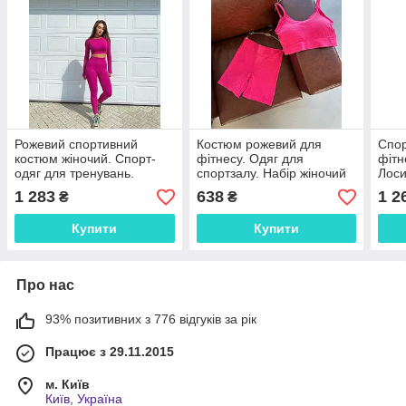
Рожевий спортивний
Костюм рожевий для
Спор
костюм жіночий. Спорт-
фітнесу. Одяг для
фітн
одяг для тренувань.
спортзалу. Набір жіночий
Лоси
Комплект топ і лосини.
шорти топ. Розмір
1 283
638
1 2
₴
₴
універсал.
Купити
Купити
Про нас
93% позитивних з 776 відгуків за рік
Працює з 29.11.2015
м. Київ
Київ, Україна