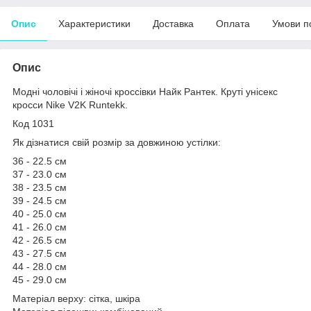
Опис
Характеристики
Доставка
Оплата
Умови п
Опис
Модні чоловічі і жіночі кроссівки Найк Рантек. Круті унісекс
кросси Nike V2K Runtekk.
Код 1031
Як дізнатися свій розмір за довжиною устілки:
36 - 22.5 см
37 - 23.0 см
38 - 23.5 см
39 - 24.5 см
40 - 25.0 см
41 - 26.0 см
42 - 26.5 см
43 - 27.5 см
44 - 28.0 см
45 - 29.0 см
Матеріал верху: сітка, шкіра