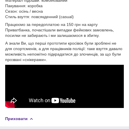
Матеріал підошви: комбінований
Пакування: коробка
Сезон: осінь / весна
Стиль взуття: повсякденний (casual)
Працюємо за передоплатою на 150 грн на карту
Приватбанка, почастішали випадки фейкових замовлень,
посилки не забирають і ми залишаємося в збитку.
А знали Ви, що перші прототипи кросівок були зроблені не
для спортсменів, а для працівників поліції: таке взуття давало
можливість непомітно підкрадатися до злочинців, за що були
прозвані «снікерами».
Приховати