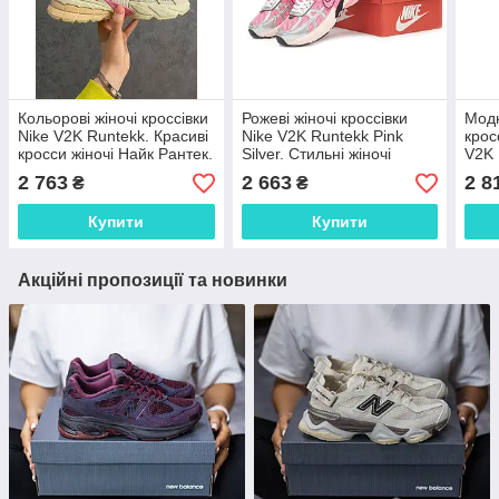
Кольорові жіночі кроссівки
Рожеві жіночі кроссівки
Модн
Nike V2K Runtekk. Красиві
Nike V2K Runtekk Pink
крос
кросси жіночі Найк Рантек.
Silver. Стильні жіночі
V2K 
кросси Найк Рантек.
Клас
2 763
2 663
2 8
₴
₴
Рант
Купити
Купити
Акційні пропозиції та новинки