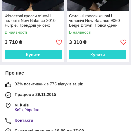
Фіолетові кросси жіночі і
Стильні кросси жіночі і
чоловічі New Balance 2010
чоловічі New Balance 9060
Purple. Трендові унісекс
Beige Brown. Повсякденні
кроссівки Нью Беленс 2010.
унісекс кроссівки Нью Беленс
В наявності
В наявності
9060.
3 710
3 310
₴
₴
Купити
Купити
Про нас
93% позитивних з 775 відгуків за рік
Працює з 29.11.2015
м. Київ
Київ, Україна
Контакти
Сьогодні працює з 10:00 до 17:00