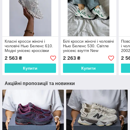
Класні кросси жіночі і
Білі кросси жіночі і чоловічі
Повс
чоловічі Нью Беленс 610.
Нью Беленс 530. Світле
і чо
Модні унісекс кроссівки
унісекс взуття New
2002
New Balance 610.
Balance 530 White/Green.
крос
2 563
2 263
2 5
₴
₴
2002
Купити
Купити
Акційні пропозиції та новинки