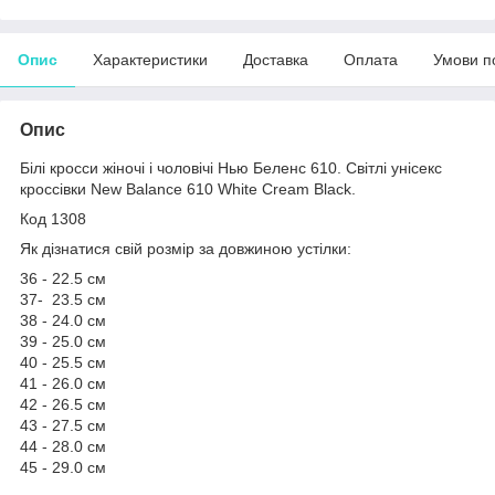
Опис
Характеристики
Доставка
Оплата
Умови п
Опис
Білі кросси жіночі і чоловічі Нью Беленс 610. Світлі унісекс
кроссівки New Balance 610 White Cream Black.
Код 1308
Як дізнатися свій розмір за довжиною устілки:
36 - 22.5 см
37- 23.5 см
38 - 24.0 см
39 - 25.0 см
40 - 25.5 см
41 - 26.0 см
42 - 26.5 см
43 - 27.5 см
44 - 28.0 см
45 - 29.0 см