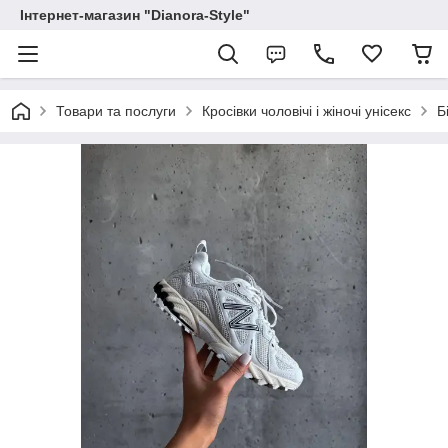
Інтернет-магазин "Dianora-Style"
Товари та послуги
Кросівки чоловічі і жіночі унісекс
Б