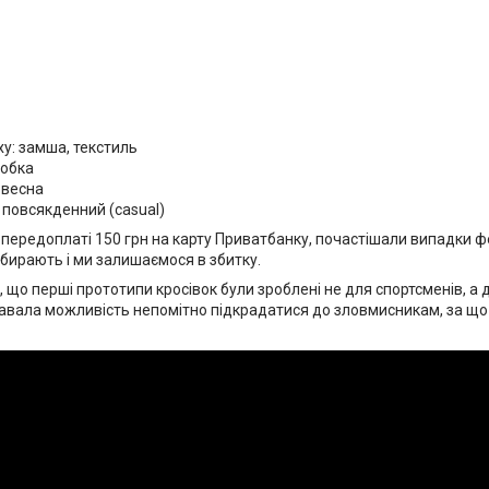
ху: замша, текстиль
робка
/ весна
 повсякденний (casual)
передоплаті 150 грн на карту Приватбанку, почастішали випадки 
абирають і ми залишаємося в збитку.
, що перші прототипи кросівок були зроблені не для спортсменів, а дл
давала можливість непомітно підкрадатися до зловмисникам, за що
.