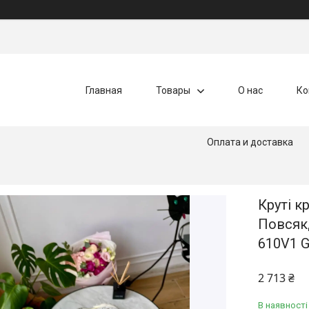
Главная
Товары
О нас
Ко
Оплата и доставка
Круті к
Повсякд
610V1 G
2 713 ₴
В наявності