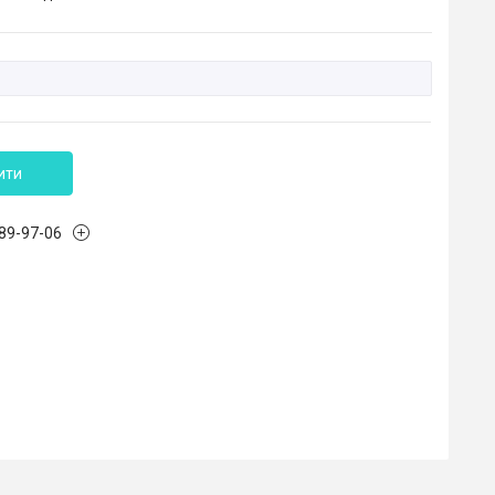
ити
989-97-06