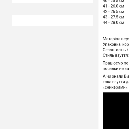
40 - 25.5 см
41 - 26.0 см
42 - 26.5 см
43 - 27.5 см
44 - 28.0 см
Матеріал вер
Упаковка: ко
Сезон: осінь 
Стиль взуття:
Працюємо по 
посилки не з
А чи знали Ви
така взуття 
«сникерами»