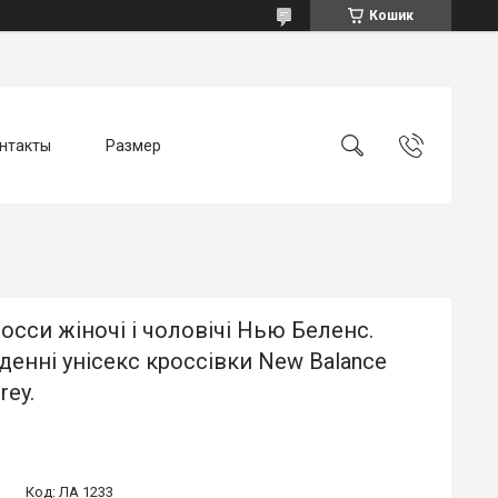
Кошик
нтакты
Размер
росси жіночі і чоловічі Нью Беленс.
енні унісекс кроссівки New Balance
rey.
Код:
ЛА 1233