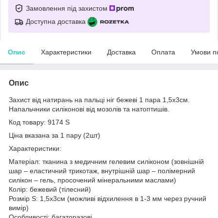
Замовлення під захистом
Доступна доставка
Опис
Характеристики
Доставка
Оплата
Умови п
Опис
Захист від натирань на пальці ніг бежеві 1 пара 1,5х3см.
Напальчники силіконові від мозолів та натоптишів.
Код товару: 9174 S
Ціна вказана за 1 пару (2шт)
Характеристики:
Матеріал: тканина з медичним гелевим силіконом (зовнішній
шар – еластичний трикотаж, внутрішній шар – полімерний
силікон – гель, просочений мінеральними маслами)
Колір: бежевий (тілесний)
Розмір S: 1,5х3см (можливі відхилення в 1-3 мм через ручний
вимір)
Особливості: багаторазові