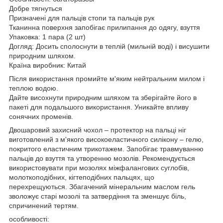
Добре тягнуться
Призначені для пальців стопи та пальців рук
Тканинна поверхня запобігає прилипання до одягу, взуття
Упаковка: 1 пара (2 шт)
Догляд: Досить сполоснути в теплій (мильній воді) і висушити
природним шляхом.
Країна виробник: Китай
Після використання промийте м'яким нейтральним милом і
теплою водою.
Дайте висохнути природним шляхом та зберігайте його в
пакеті для подальшого використання. Уникайте впливу
сонячних променів.
Двошаровий захисний чохол – протектор на пальці ніг
виготовлений з м'якого високоеластичного силікону – гелю,
покритого еластичним трикотажем. Запобігає травмуванню
пальців до взуття та утворенню мозолів. Рекомендується
використовувати при мозолях міжфалангових суглобів,
молоткоподібних, кігтеподібних пальцях, що
перехрещуються. Збагачений мінеральним маслом гель
зволожує старі мозолі та затвердіння та зменшує біль,
спричинений тертям.
особливості: