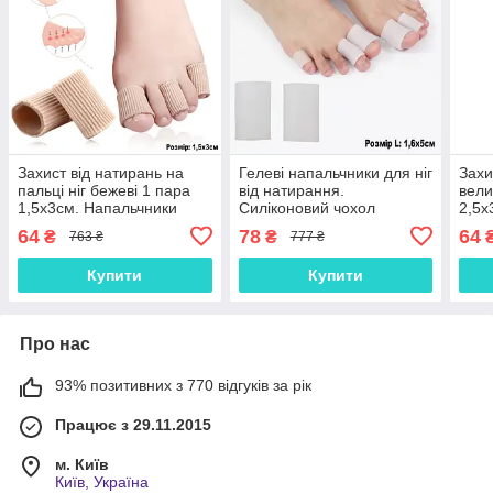
Захист від натирань на
Гелеві напальчники для ніг
Захи
пальці ніг бежеві 1 пара
від натирання.
вели
1,5х3см. Напальчники
Силіконовий чохол
2,5х
силіконові від мозолів та
(напальчник) для пальців
силі
64
78
64
₴
₴
763 ₴
777 ₴
натоптишів.
білі 1 пара (2шт) розмір L
нато
Купити
Купити
Про нас
93% позитивних з 770 відгуків за рік
Працює з 29.11.2015
м. Київ
Київ, Україна