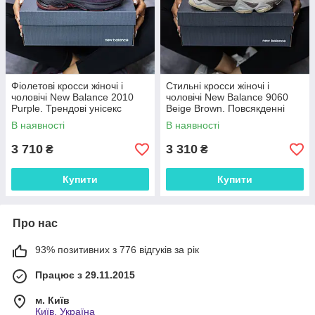
Фіолетові кросси жіночі і
Стильні кросси жіночі і
чоловічі New Balance 2010
чоловічі New Balance 9060
Purple. Трендові унісекс
Beige Brown. Повсякденні
кроссівки Нью Беленс 2010.
унісекс кроссівки Нью Беленс
В наявності
В наявності
9060.
3 710
3 310
₴
₴
Купити
Купити
Про нас
93% позитивних з 776 відгуків за рік
Працює з 29.11.2015
м. Київ
Київ, Україна