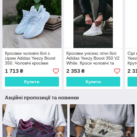
Кросівки чоловічі білі з
Кросівки унісекс літні білі
Сірі
сірим Adidas Yeezy Boost
Adidas Yeezy Boost 350 V2
Yeez
350. Чоловічі кросівки
White. Кроси чоловічі та
Крут
світло-сірі Адідас Ізі Буст
жіночі Адідас Ізі Буст 350
жіно
1 713
2 353
2 3
₴
₴
350
Купити
Купити
Акційні пропозиції та новинки