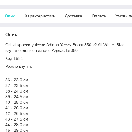
Опис
Характеристики
Доставка
Оплата
Умови п
Опис
Світлі кросси унісекс Adidas Yeezy Boost 350 v2 All White. Біле
взуття чоловіче і жіноче Адідас Ізі 350.
Код 1681
Розмір взуття:
36 - 23.0 см
37 - 23.5 см
38 - 24.0 см
39 - 24.5 см
40 - 25.0 см
41 - 26.0 см
42 - 26.5 см
43 - 27.5 см
44 - 28.0 см
45 - 29.0 см