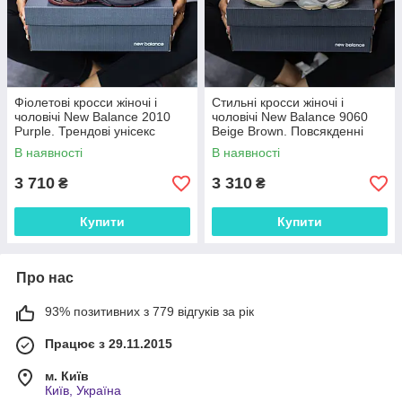
Фіолетові кросси жіночі і
Стильні кросси жіночі і
чоловічі New Balance 2010
чоловічі New Balance 9060
Purple. Трендові унісекс
Beige Brown. Повсякденні
кроссівки Нью Беленс 2010.
унісекс кроссівки Нью Беленс
В наявності
В наявності
9060.
3 710
3 310
₴
₴
Купити
Купити
Про нас
93% позитивних з 779 відгуків за рік
Працює з 29.11.2015
м. Київ
Київ, Україна