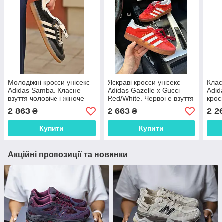
Молодіжні кросси унісекс
Яскраві кросси унісекс
Клас
Adidas Samba. Класне
Adidas Gazelle x Gucci
Adid
взуття чоловіче і жіноче
Red/White. Червоне взуття
крос
Адідас Суперстар.
чоловіче і жіноче Адідас
Адід
2 863
2 663
2 2
₴
₴
Газель.
Купити
Купити
Акційні пропозиції та новинки