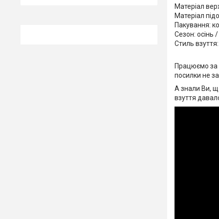
Матеріал верх
Матеріал під
Пакування: к
Сезон: осінь 
Стиль взуття:
Працюємо за 
посилки не з
А знали Ви, щ
взуття давал