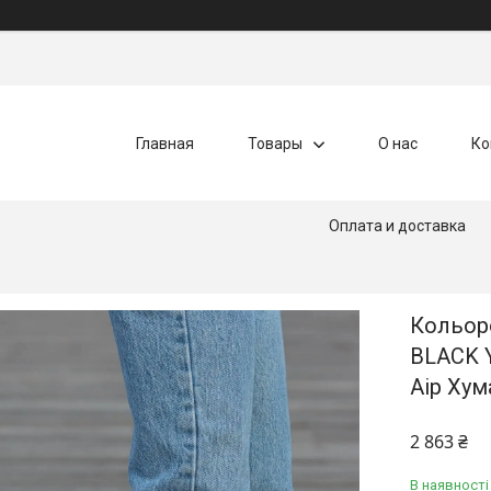
Главная
Товары
О нас
Ко
Оплата и доставка
Кольор
BLACK Y
Аір Хум
2 863 ₴
В наявності