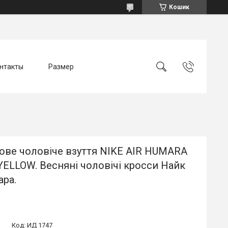
Кошик
нтакты
Размер
ове чоловіче взуття NIKE AIR HUMARA
ELLOW. Весняні чоловічі кросси Найк
ара.
Код:
ИД 1747