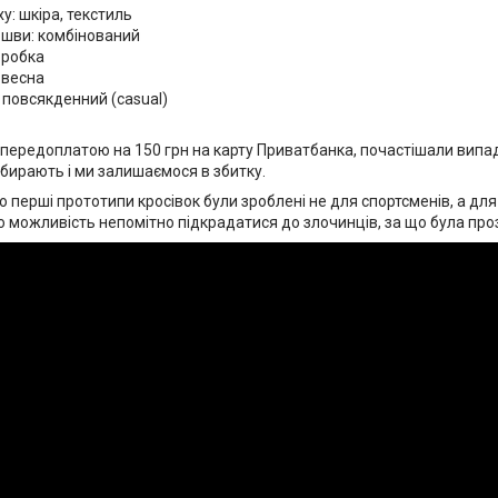
у: шкіра, текстиль
ошви: комбінований
оробка
/ весна
 повсякденний (casual)
передоплатою на 150 грн на карту Приватбанка, почастішали випа
абирають і ми залишаємося в збитку.
о перші прототипи кросівок були зроблені не для спортсменів, а для 
о можливість непомітно підкрадатися до злочинців, за що була про