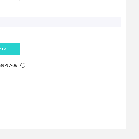
ити
989-97-06