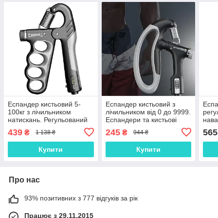
Еспандер кистьовий 5-
Еспандер кистьовий з
Еспа
100кг з лічильником
лічильником від 0 до 9999.
регу
натискань. Регульований
Еспандери та кистьові
нава
еспандер для пензля
тренажери. Еспандер
до 1
439
245
565
₴
₴
1 138 ₴
944 ₴
чорний із сірим
регульований 10-100 кг
нати
291
Купити
Купити
Про нас
93% позитивних з 777 відгуків за рік
Працює з 29.11.2015