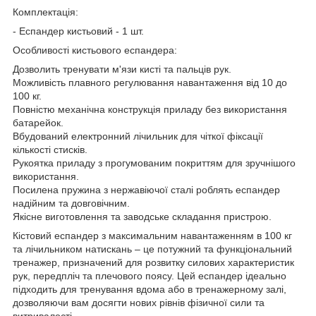
Комплектація:
- Еспандер кистьовий - 1 шт.
Особливості кистьового еспандера:
Дозволить тренувати м'язи кисті та пальців рук.
Можливість плавного регулювання навантаження від 10 до
100 кг.
Повністю механічна конструкція приладу без використання
батарейок.
Вбудований електронний лічильник для чіткої фіксації
кількості стисків.
Рукоятка приладу з прогумованим покриттям для зручнішого
використання.
Посилена пружина з нержавіючої сталі роблять еспандер
надійним та довговічним.
Якісне виготовлення та заводське складання пристрою.
Кістовий еспандер з максимальним навантаженням в 100 кг
та лічильником натискань – це потужний та функціональний
тренажер, призначений для розвитку силових характеристик
рук, передпліч та плечового поясу. Цей еспандер ідеально
підходить для тренування вдома або в тренажерному залі,
дозволяючи вам досягти нових рівнів фізичної сили та
витривалості.