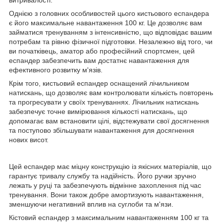
Однією з головних особливостей цього кистьового еспандера
є його максимальне навантаження 100 кг. Це дозволяє вам
займатися тренуванням з інтенсивністю, що відповідає вашим
потребам та рівню фізичної підготовки. Незалежно від того, чи
ви початківець, аматор або професійний спортсмен, цей
еспандер забезпечить вам достатнє навантаження для
ефективного розвитку м'язів.
Крім того, кистьовий еспандер оснащений лічильником
натискань, що дозволяє вам контролювати кількість повторень
та прогресувати у своїх тренуваннях. Лічильник натискань
забезпечує точне вимірювання кількості натискань, що
допомагає вам встановити цілі, відстежувати свої досягнення
та поступово збільшувати навантаження для досягнення
нових висот.
Цей еспандер має міцну конструкцію із якісних матеріалів, що
гарантує тривалу службу та надійність. Його ручки зручно
лежать у руці та забезпечують відмінне захоплення під час
тренування. Вони також добре амортизують навантаження,
зменшуючи негативний вплив на суглоби та м'язи.
Кістовий еспандер з максимальним навантаженням 100 кг та