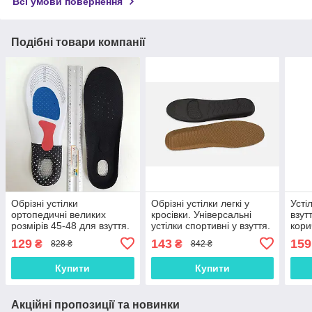
Всі умови повернення
Подібні товари компанії
Обрізні устілки
Обрізні устілки легкі у
Усті
ортопедичні великих
кросівки. Універсальні
взут
розмірів 45-48 для взуття.
устілки спортивні у взуття.
кори
Спортивні устілки чоловічі
Устілки 35-40 та 40-45
Усті
129
143
159
₴
₴
828 ₴
842 ₴
великий розмір
розміру
взут
Купити
Купити
Акційні пропозиції та новинки