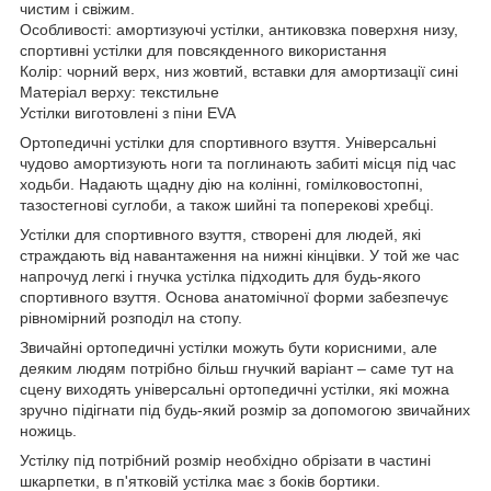
чистим і свіжим.
Особливості: амортизуючі устілки, антиковзка поверхня низу,
спортивні устілки для повсякденного використання
Колір: чорний верх, низ жовтий, вставки для амортизації сині
Матеріал верху: текстильне
Устілки виготовлені з піни EVA
Ортопедичні устілки для спортивного взуття. Універсальні
чудово амортизують ноги та поглинають забиті місця під час
ходьби. Надають щадну дію на колінні, гомілковостопні,
тазостегнові суглоби, а також шийні та поперекові хребці.
Устілки для спортивного взуття, створені для людей, які
страждають від навантаження на нижні кінцівки. У той же час
напрочуд легкі і гнучка устілка підходить для будь-якого
спортивного взуття. Основа анатомічної форми забезпечує
рівномірний розподіл на стопу.
Звичайні ортопедичні устілки можуть бути корисними, але
деяким людям потрібно більш гнучкий варіант – саме тут на
сцену виходять універсальні ортопедичні устілки, які можна
зручно підігнати під будь-який розмір за допомогою звичайних
ножиць.
Устілку під потрібний розмір необхідно обрізати в частині
шкарпетки, в п'ятковій устілка має з боків бортики.