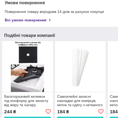
Умови повернення
Повернення товару впродовж 14 днів за рахунок покупця
Всі умови повернення
Подібні товари компанії
Багаторазовий килимок
Самоклейні захисні
Само
під конфорку для захисту
накладки для комірців,
накл
від жиру та нагару.
кепок та одягу з нетканого
кепо
Накладка для газової
матеріалу білі 23,5×3,7
мате
244
184
184
₴
₴
плити антипригарна
см, 10 шт 29818
см, 
27×27 см чорна 1 набір