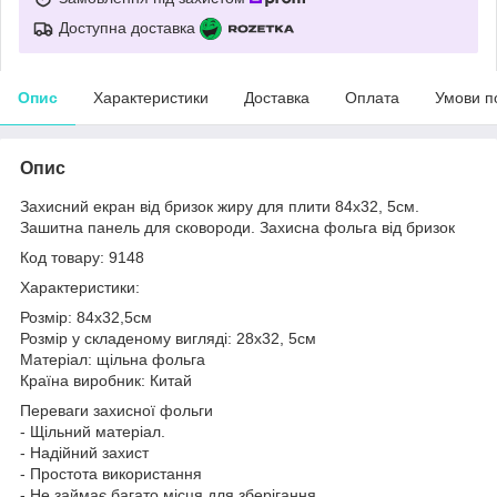
Доступна доставка
Опис
Характеристики
Доставка
Оплата
Умови п
Опис
Захисний екран від бризок жиру для плити 84х32, 5см.
Зашитна панель для сковороди. Захисна фольга від бризок
Код товару: 9148
Характеристики:
Розмір: 84х32,5см
Розмір у складеному вигляді: 28х32, 5см
Матеріал: щільна фольга
Країна виробник: Китай
Переваги захисної фольги
- Щільний матеріал.
- Надійний захист
- Простота використання
- Не займає багато місця для зберігання