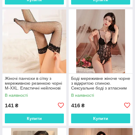
Жіночі панчохи в сітку з
Боді мереживне жіноче чорне
мереживною резинкою чорні
з відкритою спиною.
M-XXL. Еластичні нейлонові
Сексуальне боді з атласним
панчохи для пояса
бантом XS–XL
В наявності
В наявності
141
416
₴
₴
Купити
Купити