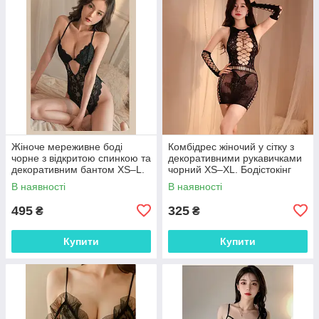
Жіноче мереживне боді
Комбідрес жіночий у сітку з
чорне з відкритою спинкою та
декоративними рукавичками
декоративним бантом XS–L.
чорний XS–XL. Бодістокінг
Елегантне боді з глибоким V-
жіночий еластичний із
В наявності
В наявності
подібним вирізом
ажурним візерунком
поліестер
495
325
₴
₴
Купити
Купити