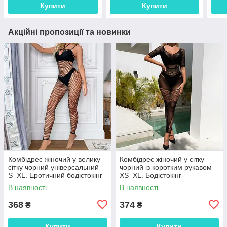
Купити
Купити
Акційні пропозиції та новинки
Комбідрес жіночий у велику
Комбідрес жіночий у сітку
сітку чорний універсальний
чорний із коротким рукавом
S–XL. Еротичний бодістокінг
XS–XL. Бодістокінг
із відкритим декольте
еластичний безшовний із
В наявності
В наявності
геометричним візерунком
368
374
₴
₴
Купити
Купити