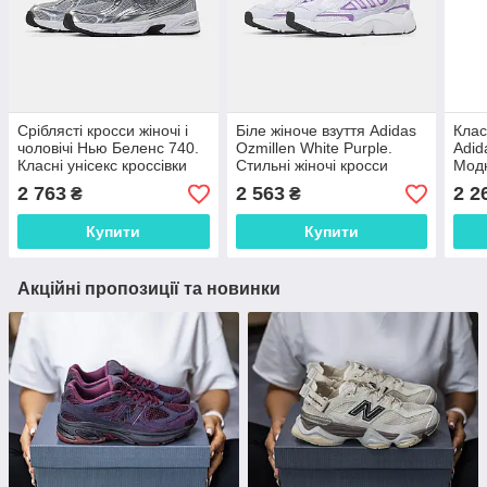
Сріблясті кросси жіночі і
Біле жіноче взуття Adidas
Клас
чоловічі Нью Беленс 740.
Ozmillen White Purple.
Adid
Класні унісекс кроссівки
Стильні жіночі кросси
Модн
New Balance 740 Silver
Адідас Озміллен.
жіно
2 763
2 563
2 2
₴
₴
White.
Купити
Купити
Акційні пропозиції та новинки