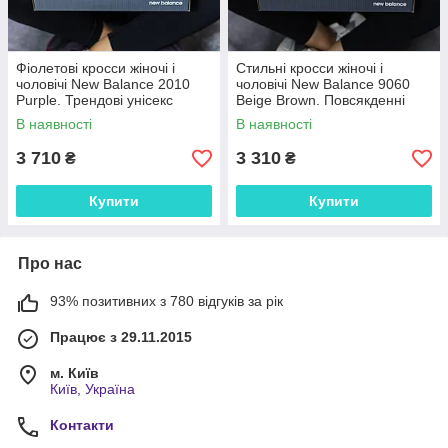
Фіолетові кросси жіночі і
Стильні кросси жіночі і
чоловічі New Balance 2010
чоловічі New Balance 9060
Purple. Трендові унісекс
Beige Brown. Повсякденні
кроссівки Нью Беленс 2010.
унісекс кроссівки Нью Беленс
В наявності
В наявності
9060.
3 710
3 310
₴
₴
Купити
Купити
Про нас
93% позитивних з 780 відгуків за рік
Працює з 29.11.2015
м. Київ
Київ, Україна
Контакти