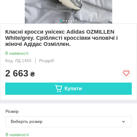
Класні кросси унісекс Adidas OZMILLEN
White/grey. Сріблясті кроссівки чоловічі і
жіночі Адідас Озміллен.
В наявності
Код: ЛД 1455
Роздріб
2 663
₴
Купити
Розмір
Виберіть розмір
В наявності