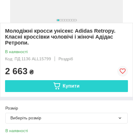
Молодіжні кросси унісекс Adidas Retropy.
Класні кроссівки чоловічі і жіночі Адідас
Ретропи.
В наявності
Код: ПД 1136 ALL15799
Роздріб
2 663
₴
Купити
Розмір
Виберіть розмір
В наявності