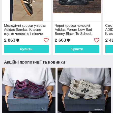
Молодіжні кросси унісекс
Чорні кросси чоловічі
Стил
Adidas Samba. Класне
Adidas Forum Low Bad
ADI
взуття чоловіче і жіноче
Benny Black To School.
Клас
Адідас Суперстар.
Модні чоловічі кроссівки
жіно
2 863
2 663
2 4
₴
₴
Адідас Форум.
Купити
Купити
Акційні пропозиції та новинки