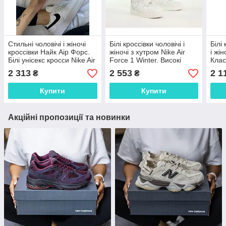
Стильні чоловічі і жіночі
Білі кроссівки чоловічі і
Білі
кроссівки Найк Аір Форс.
жіночі з хутром Nike Air
і жі
Білі унісекс кросси Nike Air
Force 1 Winter. Високі
Клас
Force.
унісекс кросси Найк Аір
Air 
2 313
2 553
2 1
₴
₴
Фор ЗИМА
Купити
Купити
Акційні пропозиції та новинки