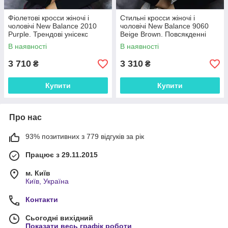
Фіолетові кросси жіночі і
Стильні кросси жіночі і
чоловічі New Balance 2010
чоловічі New Balance 9060
Purple. Трендові унісекс
Beige Brown. Повсякденні
кроссівки Нью Беленс 2010.
унісекс кроссівки Нью Беленс
В наявності
В наявності
9060.
3 710
3 310
₴
₴
Купити
Купити
Про нас
93% позитивних з 779 відгуків за рік
Працює з 29.11.2015
м. Київ
Київ, Україна
Контакти
Сьогодні вихідний
Показати весь графік роботи