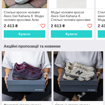
Стильні кросси чоловічі
Модні чоловічі кросси
Стил
Asics Gel Kahana 8. Модні
Asics Gel-Kahana 8.
жіно
чоловічі кроссівки Асікс
Стильні чоловічі кроссівки
Модн
Гель.
Асікс Гель.
крос
2 413
2 613
2 4
₴
₴
Гель
Купити
Купити
Акційні пропозиції та новинки