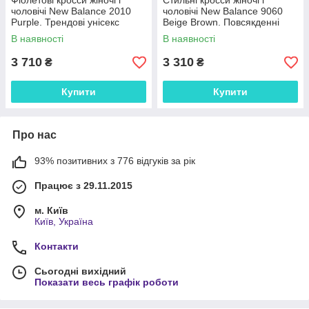
Фіолетові кросси жіночі і
Стильні кросси жіночі і
чоловічі New Balance 2010
чоловічі New Balance 9060
Purple. Трендові унісекс
Beige Brown. Повсякденні
кроссівки Нью Беленс 2010.
унісекс кроссівки Нью Беленс
В наявності
В наявності
9060.
3 710
3 310
₴
₴
Купити
Купити
Про нас
93% позитивних з 776 відгуків за рік
Працює з 29.11.2015
м. Київ
Київ, Україна
Контакти
Сьогодні вихідний
Показати весь графік роботи