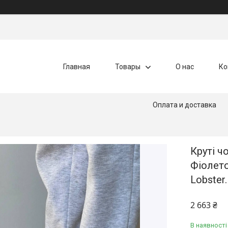
Главная
Товары
О нас
Ко
Оплата и доставка
Круті ч
Фіолето
Lobster.
2 663 ₴
В наявності