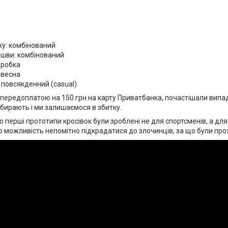
ху: комбінований
ошви: комбінований
оробка
/ весна
 повсякденний (casual)
передоплатою на 150 грн на карту Приватбанка, почастішали випа
абирають і ми залишаємося в збитку.
о перші прототипи кросівок були зроблені не для спортсменів, а для 
о можливість непомітно підкрадатися до злочинців, за що були про