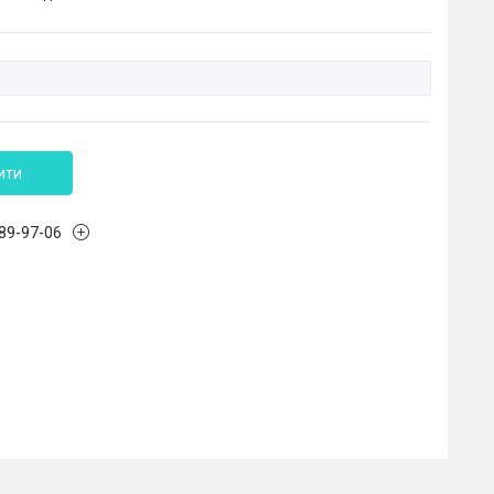
ити
989-97-06