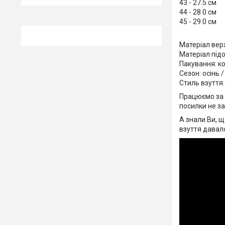
43 - 27.5 см
44 - 28.0 см
45 - 29.0 см
Матеріал вер
Матеріал під
Пакування: к
Сезон: осінь 
Стиль взуття:
Працюємо за 
посилки не з
А знали Ви, щ
взуття давал