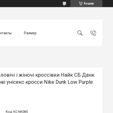
Кошик
нтакты
Размер
оловічі і жіночі кроссівки Найк СБ Данк.
ві унісекс кросси Nike Dunk Low Purple
Код:
КС NK085