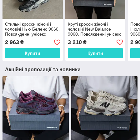
Стильні кросси жіночі і
Круті кросси жіночі і
Повс
чоловічі Нью Беленс 9060.
чоловічі New Balance
і чо
Повсякденні унісекс
9060. Повсякденні унісекс
9060
кроссівки New Balance
кроссівки Нью Беленс
крос
2 963
3 210
2 9
₴
₴
9060.
9060.
9060
Купити
Купити
Акційні пропозиції та новинки