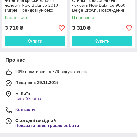
Фіолетові кросси жіночі і
Стильні кросси жіночі і
чоловічі New Balance 2010
чоловічі New Balance 9060
Purple. Трендові унісекс
Beige Brown. Повсякденні
кроссівки Нью Беленс 2010.
унісекс кроссівки Нью Беленс
В наявності
В наявності
9060.
3 710
3 310
₴
₴
Купити
Купити
Про нас
93% позитивних з 779 відгуків за рік
Працює з 29.11.2015
м. Київ
Київ, Україна
Контакти
Сьогодні вихідний
Показати весь графік роботи