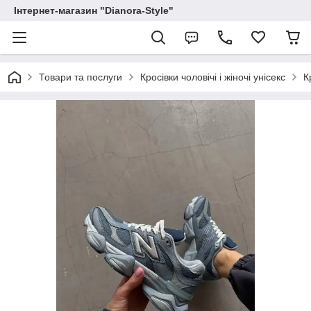
Інтернет-магазин "Dianora-Style"
Товари та послуги
Кросівки чоловічі і жіночі унісекс
К