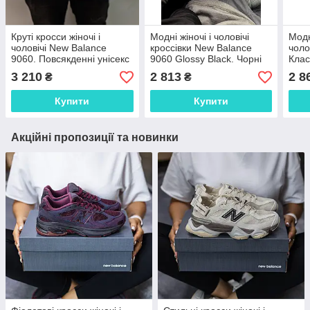
Круті кросси жіночі і
Модні жіночі і чоловічі
Модн
чоловічі New Balance
кроссівки New Balance
чоло
9060. Повсякденні унісекс
9060 Glossy Black. Чорні
Клас
кроссівки Нью Беленс
кросси унісекс Нью
New 
3 210
2 813
2 8
₴
₴
9060.
Беленс 9060.
Купити
Купити
Акційні пропозиції та новинки