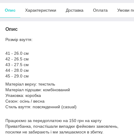
Опис
Характеристики
Доставка
Оплата
Умови п
Опис
Розмір взуття:
41 - 26.0 см
42 - 26.5 см
43 - 27.5 см
44 - 28.0 см
45 - 29.0 см
Матеріал верху: текстиль
Матеріал підошви: комбінований
Упаковка: коробка
Сезон: осінь / весна
Стиль взуття: повсякденний (casual)
Працюємо за передоплатою на 150 грн на карту
Приватбанка, почастішали випадки фейкових замовлень,
посилки не забирають і ми залишаємося в збитку.