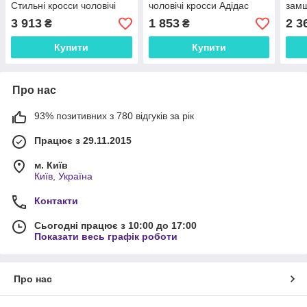
Стильні кросси чоловічі
чоловічі кросси Адідас
замш
Адідас.
Стрітболл.
хлоп
3 913
1 853
2 3
₴
₴
Купити
Купити
Про нас
93% позитивних з 780 відгуків за рік
Працює з 29.11.2015
м. Київ
Київ, Україна
Контакти
Сьогодні працює з 10:00 до 17:00
Показати весь графік роботи
Про нас