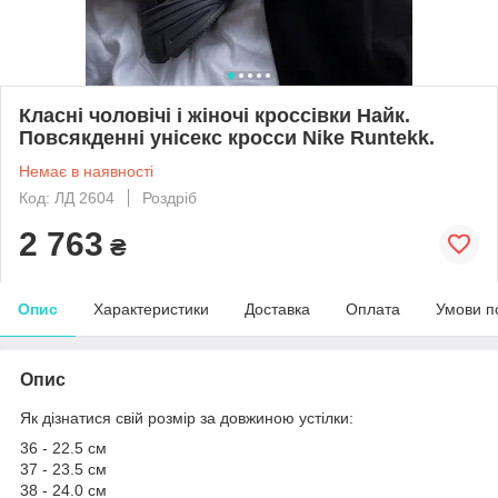
Класні чоловічі і жіночі кроссівки Найк.
Повсякденні унісекс кросси Nike Runtekk.
Немає в наявності
Код: ЛД 2604
Роздріб
2 763
₴
Опис
Характеристики
Доставка
Оплата
Умови п
Опис
Як дізнатися свій розмір за довжиною устілки:
36 - 22.5 см
37 - 23.5 см
38 - 24.0 см