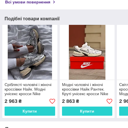
Всі умови повернення
Подібні товари компанії
Сріблясті чоловічі і жіночі
Модні чоловічі і жіночі
Світл
кроссівки Найк. Модні
кроссівки Найк Рантек.
крос
унісекс кросси Nike
Круті унісекс кросси Nike
Модн
Runtekk.
V2K Runtekk.
Runt
2 963
2 863
2 9
₴
₴
Купити
Купити