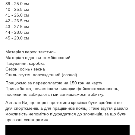
39 - 25.0 см
40 - 25.5 см
41 - 26.0 см
42 - 26.5 см
43 - 27.5 см
44 - 28.0 см
45 - 29.0 см
Матеріал верху: текстиль
Матеріал підошви: комбінований
Пакування: коробка
Сезон: осінь / весна
Стиль взуття: повсякденний (casual)
Працюємо за передоплатою на 150 грн на карту
Приватбанка, почастішали випадки фейкових замовлень,
посилки не забирають і ми залишаємося в збитку.
А знали Ви, що перші прототипи кросівок були зроблені не
для спортсменів, а для працівників поліції: таке взуття давало
можливість непомітно підкрадатися до злочинців, за що були
прозвані «снікерами».