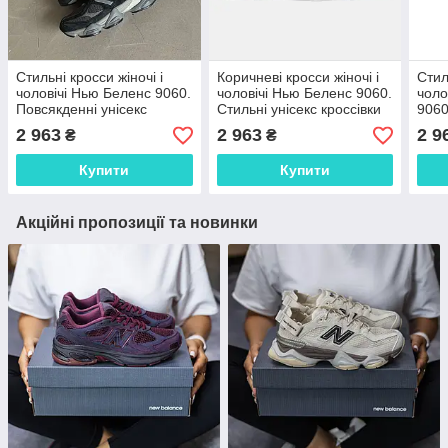
Стильні кросси жіночі і
Коричневі кросси жіночі і
Стил
чоловічі Нью Беленс 9060.
чоловічі Нью Беленс 9060.
чоло
Повсякденні унісекс
Стильні унісекс кроссівки
9060
кроссівки New Balance
New Balance 9060.
крос
2 963
2 963
2 9
₴
₴
9060.
9060
Купити
Купити
Акційні пропозиції та новинки