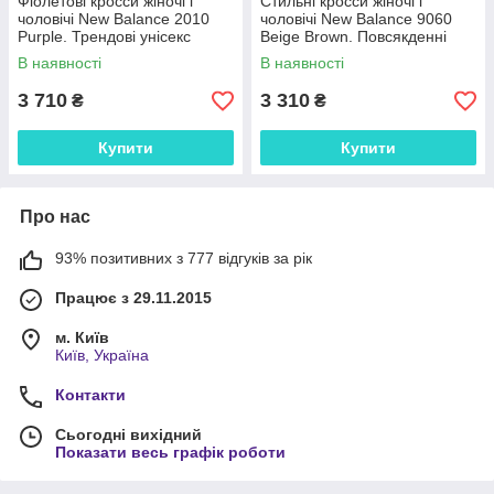
Фіолетові кросси жіночі і
Стильні кросси жіночі і
чоловічі New Balance 2010
чоловічі New Balance 9060
Purple. Трендові унісекс
Beige Brown. Повсякденні
кроссівки Нью Беленс 2010.
унісекс кроссівки Нью Беленс
В наявності
В наявності
9060.
3 710
3 310
₴
₴
Купити
Купити
Про нас
93% позитивних з 777 відгуків за рік
Працює з 29.11.2015
м. Київ
Київ, Україна
Контакти
Сьогодні вихідний
Показати весь графік роботи