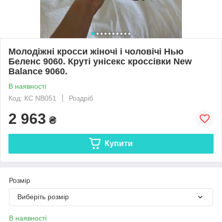
Молодіжні кросси жіночі і чоловічі Нью
Беленс 9060. Круті унісекс кроссівки New
Balance 9060.
В наявності
Код: КС NB051
Роздріб
2 963
₴
Купити
Розмір
Виберіть розмір
В наявності