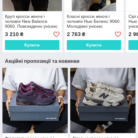
Круті кросси жіночі і
Класні кросси жіночі і
Сірі 
чоловічі New Balance
чоловічі Нью Беленс 9060.
Нью 
9060. Повсякденні унісекс
Молодіжні унісекс
уніс
кроссівки Нью Беленс
кроссівки New Balance
Bala
3 210
2 763
2 9
₴
₴
9060.
9060.
Купити
Купити
Акційні пропозиції та новинки