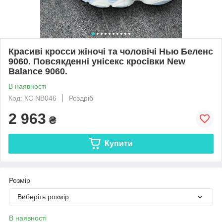
Красиві кросси жіночі та чоловічі Нью Беленс
9060. Повсякденні унісекс кросівки New
Balance 9060.
В наявності
Код: КС NB046
Роздріб
2 963
₴
Купити
Розмір
Виберіть розмір
В наявності