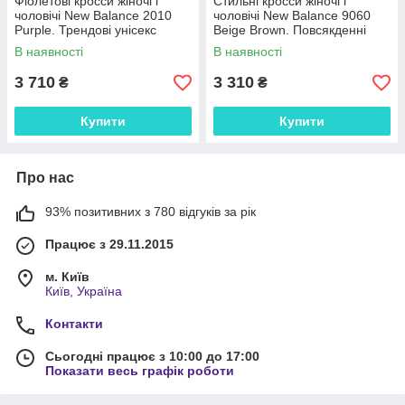
Фіолетові кросси жіночі і
Стильні кросси жіночі і
чоловічі New Balance 2010
чоловічі New Balance 9060
Purple. Трендові унісекс
Beige Brown. Повсякденні
кроссівки Нью Беленс 2010.
унісекс кроссівки Нью Беленс
В наявності
В наявності
9060.
3 710
3 310
₴
₴
Купити
Купити
Про нас
93% позитивних з 780 відгуків за рік
Працює з 29.11.2015
м. Київ
Київ, Україна
Контакти
Сьогодні працює з 10:00 до 17:00
Показати весь графік роботи