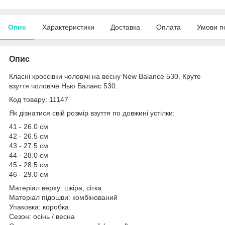
Опис
Характеристики
Доставка
Оплата
Умови п
Опис
Класні кроссівки чоловічі на весну New Balance 530. Круте
взуття чоловіче Нью Баланс 530.
Код товару: 11147
Як дізнатися свій розмір взуття по довжині устілки:
41 - 26.0 см
42 - 26.5 см
43 - 27.5 см
44 - 28.0 см
45 - 28.5 см
46 - 29.0 см
Матеріал верху: шкіра, сітка
Матеріал підошви: комбінований
Упаковка: коробка
Сезон: осінь / весна