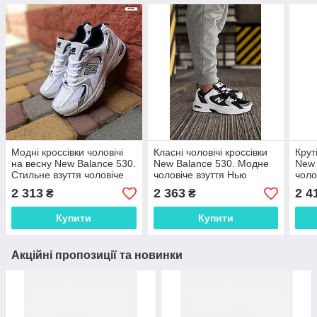
Модні кроссівки чоловічі
Класні чоловічі кроссівки
Крут
на весну New Balance 530.
New Balance 530. Модне
New 
Стильне взуття чоловіче
чоловіче взуття Нью
чоло
Нью Беленс 530.
Беленс 530 весна осінь.
Беле
2 313
2 363
2 4
₴
₴
Купити
Купити
Акційні пропозиції та новинки