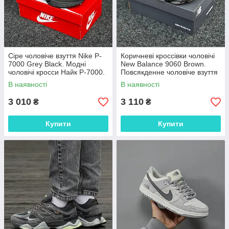
Сіре чоловіче взуття Nike P-
Коричневі кроссівки чоловічі
7000 Grey Black. Модні
New Balance 9060 Brown.
чоловічі кросси Найк P-7000.
Повсякденне чоловіче взуття
Нью Беленс 9060.
В наявності
В наявності
3 010
3 110
₴
₴
Купити
Купити