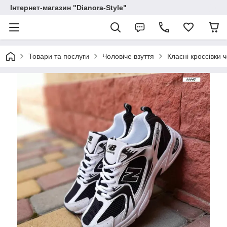
Інтернет-магазин "Dianora-Style"
Товари та послуги
Чоловіче взуття
Класні кроссівки 