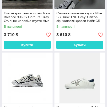
Класні кроссівки чоловічі New
Стильне чоловіче взуття Nike
Balance 9060 x Cordura Grey.
SB Dunk TNF Grey. Світло-
Стильне чоловіче взуття Нью
сірі чоловічі кросси Найк СБ
Беленс 9060.
Данк.
В наявності
В наявності
3 710
3 610
₴
₴
Купити
Купити