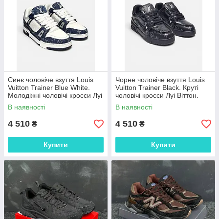
Синє чоловіче взуття Louis
Чорне чоловіче взуття Louis
Vuitton Trainer Blue White.
Vuitton Trainer Black. Круті
Молодіжні чоловічі кросси Луі
чоловічі кросси Луі Віттон.
Віттон.
В наявності
В наявності
4 510
4 510
₴
₴
Купити
Купити