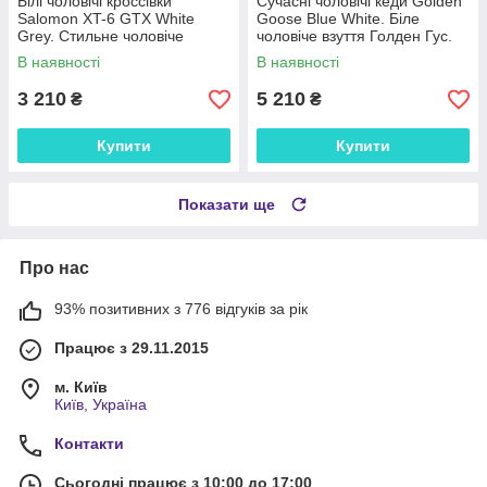
Білі чоловічі кроссівки
Сучасні чоловічі кеди Golden
Salomon XT-6 GTX White
Goose Blue White. Біле
Grey. Стильне чоловіче
чоловіче взуття Голден Гус.
взуття Соломон.
В наявності
В наявності
3 210
5 210
₴
₴
Купити
Купити
Показати ще
Про нас
93% позитивних з 776 відгуків за рік
Працює з 29.11.2015
м. Київ
Київ, Україна
Контакти
Сьогодні працює з 10:00 до 17:00