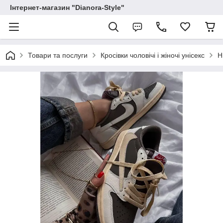
Інтернет-магазин "Dianora-Style"
Товари та послуги
Кросівки чоловічі і жіночі унісекс
Н