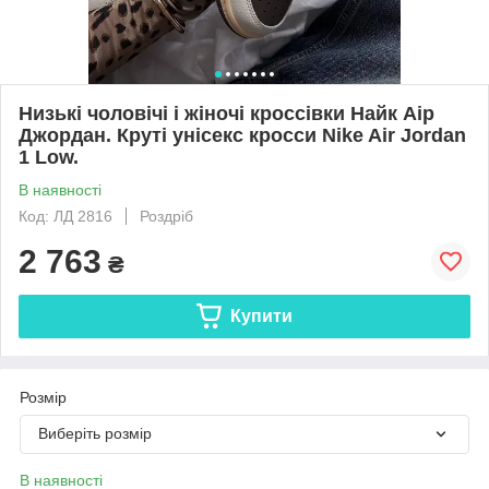
Низькі чоловічі і жіночі кроссівки Найк Аір
Джордан. Круті унісекс кросси Nike Air Jordan
1 Low.
В наявності
Код: ЛД 2816
Роздріб
2 763
₴
Купити
Розмір
Виберіть розмір
В наявності