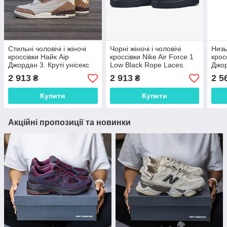
Стильні чоловічі і жіночі
Чорні жіночі і чоловічі
Низьк
кроссівки Найк Аір
кроссівки Nike Air Force 1
крос
Джордан 3. Круті унісекс
Low Black Rope Laces.
Джор
кросси Nike Air Jordan
Круті кросси унісекс Найк
уніс
2 913
2 913
2 5
₴
₴
Retro 3.
Аір Форс.
Jord
Купити
Купити
Акційні пропозиції та новинки