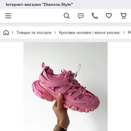
Інтернет-магазин "Dianora-Style"
Товари та послуги
Кросівки чоловічі і жіночі унісекс
Р