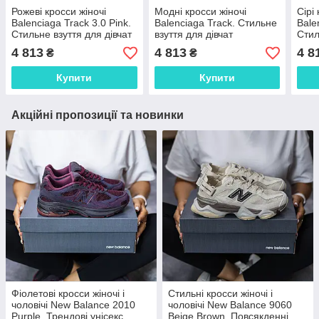
Рожеві кросси жіночі
Модні кросси жіночі
Сірі
Balenciaga Track 3.0 Pink.
Balenciaga Track. Стильне
Bale
Стильне взуття для дівчат
взуття для дівчат
Стил
Баленсіага.
Баленсіага.
чоло
4 813
4 813
4 8
₴
₴
Купити
Купити
Акційні пропозиції та новинки
Фіолетові кросси жіночі і
Стильні кросси жіночі і
чоловічі New Balance 2010
чоловічі New Balance 9060
Purple. Трендові унісекс
Beige Brown. Повсякденні