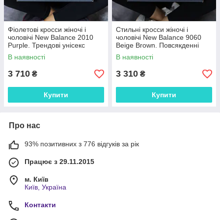
Фіолетові кросси жіночі і
Стильні кросси жіночі і
чоловічі New Balance 2010
чоловічі New Balance 9060
Purple. Трендові унісекс
Beige Brown. Повсякденні
кроссівки Нью Беленс 2010.
унісекс кроссівки Нью Беленс
В наявності
В наявності
9060.
3 710
3 310
₴
₴
Купити
Купити
Про нас
93% позитивних з 776 відгуків за рік
Працює з 29.11.2015
м. Київ
Київ, Україна
Контакти