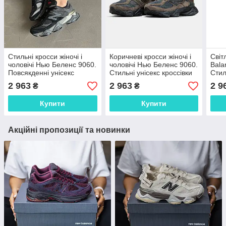
Стильні кросси жіночі і
Коричневі кросси жіночі і
Світ
чоловічі Нью Беленс 9060.
чоловічі Нью Беленс 9060.
Bala
Повсякденні унісекс
Стильні унісекс кроссівки
Стил
кроссівки New Balance
New Balance 9060.
Беле
2 963
2 963
2 9
₴
₴
9060.
Купити
Купити
Акційні пропозиції та новинки