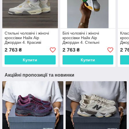
Стильні чоловічі і жіночі
Білі чоловічі і жіночі
Класн
кроссівки Найк Аір
кроссівки Найк Аір
крос
Джордан 4. Красиві
Джордан 4. Стильні
Джор
унісекс кросси Nike Air
унісекс кросси Nike Air
крос
2 763
2 763
2 7
₴
₴
Jordan Retro 4.
Jordan 4 Retro.
Retr
Купити
Купити
Акційні пропозиції та новинки