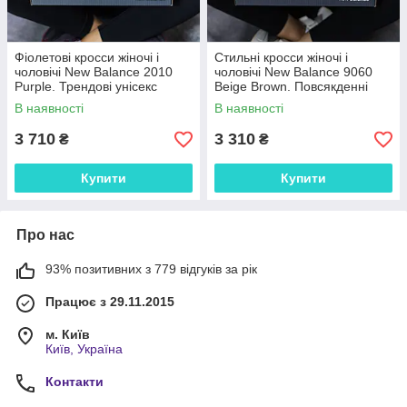
Фіолетові кросси жіночі і
Стильні кросси жіночі і
чоловічі New Balance 2010
чоловічі New Balance 9060
Purple. Трендові унісекс
Beige Brown. Повсякденні
кроссівки Нью Беленс 2010.
унісекс кроссівки Нью Беленс
В наявності
В наявності
9060.
3 710
3 310
₴
₴
Купити
Купити
Про нас
93% позитивних з 779 відгуків за рік
Працює з 29.11.2015
м. Київ
Київ, Україна
Контакти