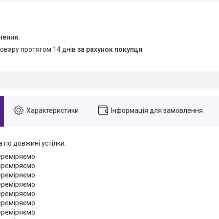
товару протягом 14 днів
за рахунок покупця
Характеристики
Інформація для замовлення
а по довжині устілки:
переміряємо
переміряємо
переміряємо
переміряємо
переміряємо
переміряємо
переміряємо