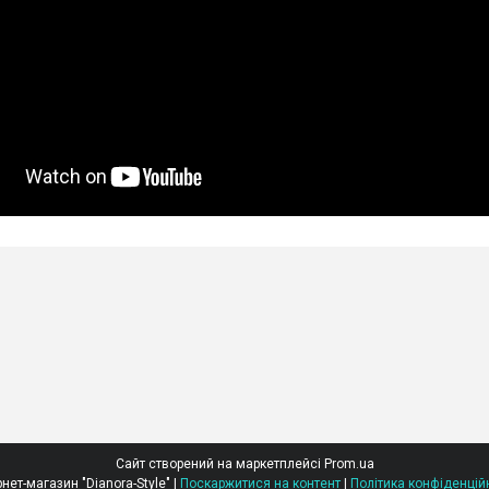
Сайт створений на маркетплейсі
Prom.ua
Інтернет-магазин "Dianora-Style" |
Поскаржитися на контент
|
Політика конфіденцій