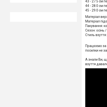
43 - 27.5 см 
44 - 28.0 см 
45 - 29.0 см 
Матеріал вер
Матеріал під
Пакування: к
Сезон: осінь 
Стиль взуття:
Працюємо за 
посилки не з
А знали Ви, щ
взуття давал