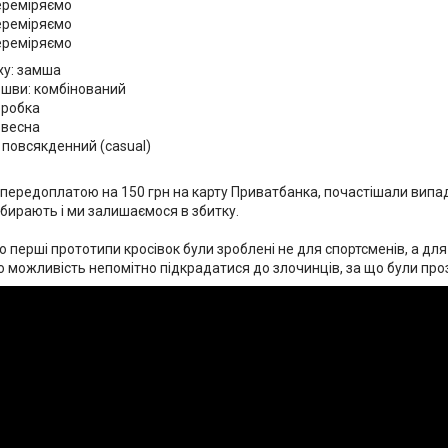
переміряємо
переміряємо
переміряємо
ху: замша
ошви: комбінований
оробка
/ весна
 повсякденний (casual)
передоплатою на 150 грн на карту Приватбанка, почастішали випа
абирають і ми залишаємося в збитку.
о перші прототипи кросівок були зроблені не для спортсменів, а для 
о можливість непомітно підкрадатися до злочинців, за що були про