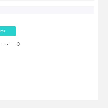
ити
989-97-06