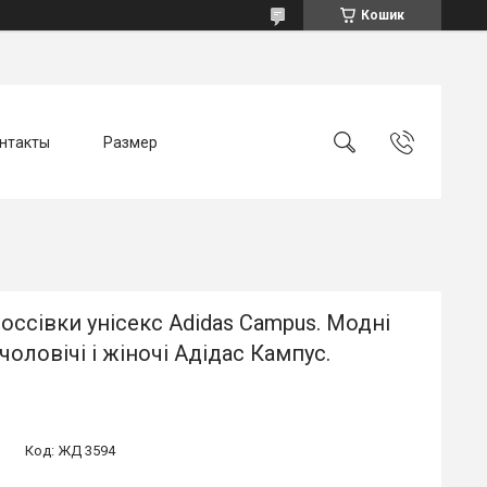
Кошик
нтакты
Размер
россівки унісекс Adidas Campus. Модні
чоловічі і жіночі Адідас Кампус.
Код:
ЖД 3594