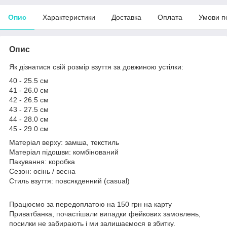
Опис
Характеристики
Доставка
Оплата
Умови п
Опис
Як дізнатися свій розмір взуття за довжиною устілки:
40 - 25.5 см
41 - 26.0 см
42 - 26.5 см
43 - 27.5 см
44 - 28.0 см
45 - 29.0 см
Матеріал верху: замша, текстиль
Матеріал підошви: комбінований
Пакування: коробка
Сезон: осінь / весна
Стиль взуття: повсякденний (casual)
Працюємо за передоплатою на 150 грн на карту
Приватбанка, почастішали випадки фейкових замовлень,
посилки не забирають і ми залишаємося в збитку.