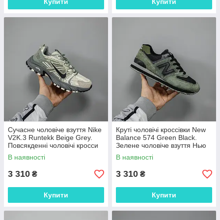
Купити
Купити
Сучасне чоловіче взуття Nike
Круті чоловічі кроссівки New
V2K.3 Runtekk Beige Grey.
Balance 574 Green Black.
Повсякденні чоловічі кросси
Зелене чоловіче взуття Нью
Найк Рантек.
Беленс 574.
В наявності
В наявності
3 310
3 310
₴
₴
Купити
Купити