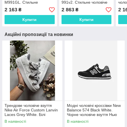
M991GL. Стильне
991v2. Стильне чоловіче
чоло
чоловіче взуття Нью
взуття Нью Беленс 991v2.
Бел
2 163
2 863
2 1
₴
₴
Беленс M991GL.
Купити
Купити
Акційні пропозиції та новинки
Трендове чоловіче взуття
Модні чоловічі кроссівки New
Nike Air Force Custom Lanvin
Balance 574 Black White.
Laces Grey White. Білі
Чорне чоловіче взуття Нью
чоловічі кросси Найк Аір
Беленс 574.
В наявності
В наявності
Форс.