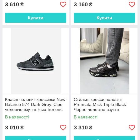
3 610
3 160
₴
₴
Купити
Купити
Класні чоловічі кроссівки New
Стильні кросси чоловічі
Balance 574 Dark Grey. Сіре
Premiata Mick Triple Black.
чоловіче взуття Нью Беленс
Чорне чоловіче взуття
574. МАЛОМІРКИ!
Преміата.
В наявності
В наявності
3 010
3 310
₴
₴