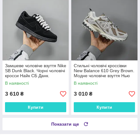
Замшеве чоловіче взуття Nike
Стильні чоловічі кроссівки
SB Dunk Black. Чорні чоловічі
New Balance 610 Grey Brown.
кросси Найк СБ Данк.
Модне чоловіче взуття Нью
Беленс 610.
В наявності
В наявності
3 610
3 010
₴
₴
Купити
Купити
Показати ще