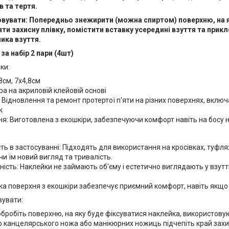
в та тертя.
овувати: Попередньо знежирити (можна спиртом) поверхню, на
ти захисну плівку, помістити вставку усередині взуття та прикл
ика взуття.
за набір 2 пари (4шт)
ки:
,8см, 7х4,8см
ра на акриловій клейовій основі
Відновлення та ремонт протертої п'яти на різних поверхнях, включ
к
ня: Виготовлена з екошкіри, забезпечуючи комфорт навіть на босу 
ть в застосуванні: Підходять для використання на кросівках, туфля
чи їм новий вигляд та тривалість.
ність: Наклейки не займають об'єму і естетично виглядають у взут
ка поверхня з екошкіри забезпечує приємний комфорт, навіть якщо 
вувати:
бробіть поверхню, на яку буде фіксуватися наклейка, використову
канцелярського ножа або манікюрних ножиць підчепіть край захисної