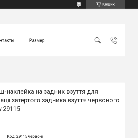
Кошик
нтакты
Размер
ш-наклейка на задник взуття для
ації затертого задника взуття червоного
у 29115
Код:
29115 червоні