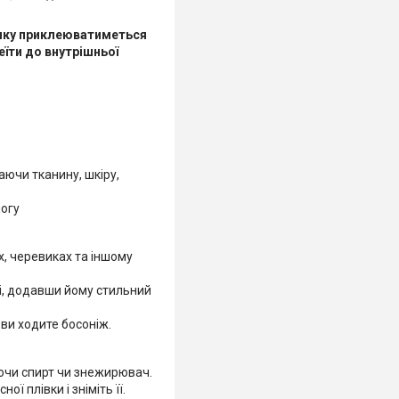
 яку приклеюватиметься
еїти до внутрішньої
аючи тканину, шкіру,
ногу
х, черевиках та іншому
ті, додавши йому стильний
ви ходите босоніж.
ючи спирт чи знежирювач.
 плівки і зніміть її.