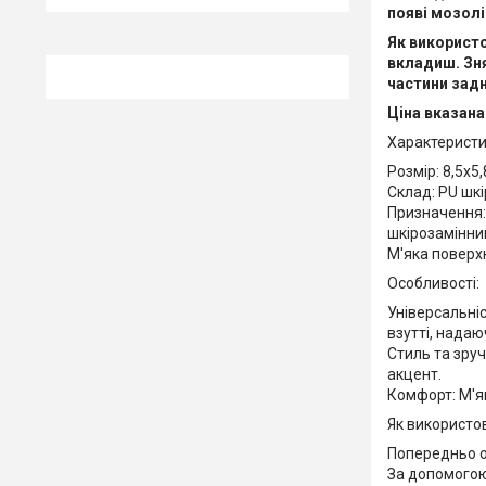
появі мозолі
Як використ
вкладиш. Зня
частини задн
Ціна вказана 
Характеристи
Розмір: 8,5х5
Склад: PU шкі
Призначення: 
шкірозамінни
М'яка поверх
Особливості:
Універсальніс
взутті, надаю
Стиль та зруч
акцент.
Комфорт: М'я
Як використо
Попередньо о
За допомогою 