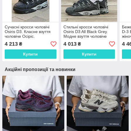
Сучасні кросси чоловічі
Стильні кросси чоловічі
Беже
Osiris D3. Класне взуття
Osiris D3 All Black Grey.
D-3 
чоловіче Осіріс.
Модне взуття чоловіче
жіно
Осіріс.
4 213
4 013
4 4
₴
₴
Купити
Купити
Акційні пропозиції та новинки