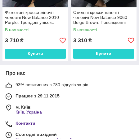
Фіолетові кросси жіночі і
Стильні кросси жіночі і
чоловічі New Balance 2010
чоловічі New Balance 9060
Purple. Трендові унісекс
Beige Brown. Повсякденні
кроссівки Нью Беленс 2010.
унісекс кроссівки Нью Беленс
В наявності
В наявності
9060.
3 710
3 310
₴
₴
Купити
Купити
Про нас
93% позитивних з 780 відгуків за рік
Працює з 29.11.2015
м. Київ
Київ, Україна
Контакти
Сьогодні вихідний