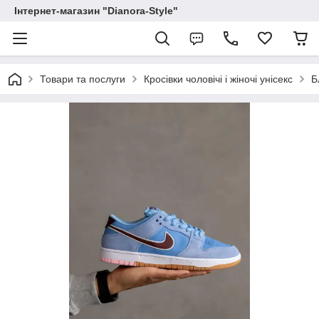
Інтернет-магазин "Dianora-Style"
Товари та послуги
Кросівки чоловічі і жіночі унісекс
Б