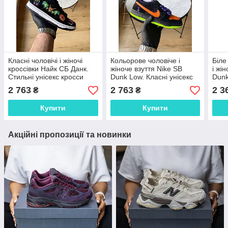
Класні чоловічі і жіночі
Кольорове чоловіче і
Біле
кроссівки Найк СБ Данк.
жіноче взуття Nike SB
і жі
Стильні унісекс кросси
Dunk Low. Класні унісекс
Dunk
Nike Dunk Low Pro SB.
кросси Найк СБ Данк.
крос
2 763
2 763
2 3
₴
₴
Купити
Купити
Акційні пропозиції та новинки