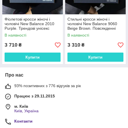
Фіолетові кросси жіночі і
Стильні кросси жіночі і
чоловічі New Balance 2010
чоловічі New Balance 9060
Purple. Трендові унісекс
Beige Brown. Повсякденні
кроссівки Нью Беленс 2010.
унісекс кроссівки Нью Беленс
В наявності
В наявності
9060.
3 710
3 310
₴
₴
Купити
Купити
Про нас
93% позитивних з 776 відгуків за рік
Працює з 29.11.2015
м. Київ
Київ, Україна
Контакти