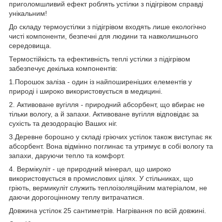
приголомшливий ефект роблять устілки з підігрівом справді
унікальним!
До складу термоустілки з підігрівом входять лише екологічно
чисті компоненти, безпечні для людини та навколишнього
середовища.
Термостійкість та ефективність теплі устілки з підігрівом
забезпечує декілька компонентів:
1.Порошок заліза - один із найпоширеніших елементів у
природі і широко використовується в медицині.
2. Активоване вугілля - природний абсорбент, що вбирає не
тільки вологу, а й запахи. Активоване вугілля відповідає за
сухість та дезодорацію Ваших ніг.
3.Деревне борошно у складі гріючих устілок також виступає як
абсорбент. Вона відмінно поглинає та утримує в собі вологу та
запахи, даруючи тепло та комфорт.
4. Вермікуліт - це природний мінерал, що широко
використовується в промислових цілях. У стільниках, що
гріють, вермикуліт служить теплоізоляційним матеріалом, не
даючи дорогоцінному теплу витрачатися.
Довжина устілок 25 сантиметрів. Нагрівання по всій довжині.