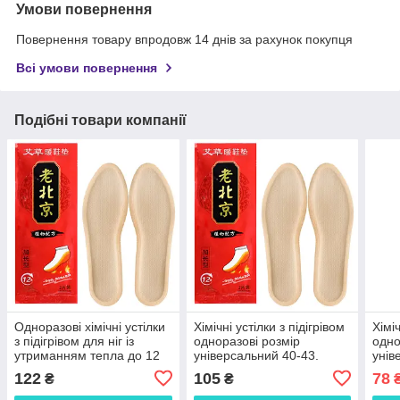
Умови повернення
Повернення товару впродовж 14 днів за рахунок покупця
Всі умови повернення
Подібні товари компанії
Одноразові хімічні устілки
Хімічні устілки з підігрівом
Хіміч
з підігрівом для ніг із
одноразові розмір
одно
утриманням тепла до 12
універсальний 40-43.
унів
годин та температурою до
Устілки для ніг із підігрівом
Устіл
122
105
78
₴
₴
52 С 2884
до 52 С
до 5