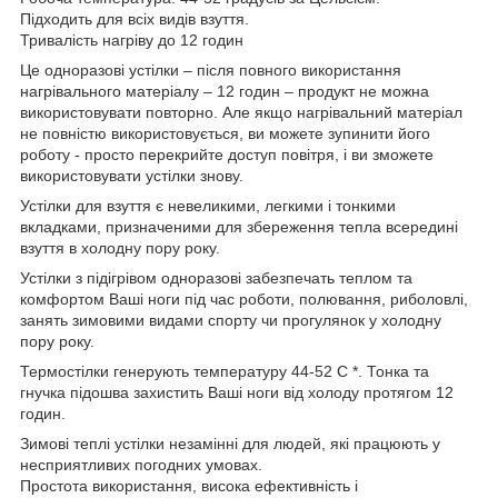
Підходить для всіх видів взуття.
Тривалість нагріву до 12 годин
Це одноразові устілки – після повного використання
нагрівального матеріалу – 12 годин – продукт не можна
використовувати повторно. Але якщо нагрівальний матеріал
не повністю використовується, ви можете зупинити його
роботу - просто перекрийте доступ повітря, і ви зможете
використовувати устілки знову.
Устілки для взуття є невеликими, легкими і тонкими
вкладками, призначеними для збереження тепла всередині
взуття в холодну пору року.
Устілки з підігрівом одноразові забезпечать теплом та
комфортом Ваші ноги під час роботи, полювання, риболовлі,
занять зимовими видами спорту чи прогулянок у холодну
пору року.
Термостілки генерують температуру 44-52 С *. Тонка та
гнучка підошва захистить Ваші ноги від холоду протягом 12
годин.
Зимові теплі устілки незамінні для людей, які працюють у
несприятливих погодних умовах.
Простота використання, висока ефективність і