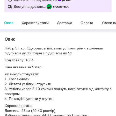
Доступна доставка
Опис
Характеристики
Доставка
Оплата
Умови п
Опис
Набір 5 пар: Одноразові військові устілки-грілки з хімічним
підігрівом до 12 годин з підігрівом до 52
Код товару: 1884
Ціна вказана за 5 пар.
Як використовувати:
1. Розпакувати
2. Дістати устілки і струсити
3. Устілки через 5-10 хвилин почнуть нагріватися від контакту з
повітрям
4. Покладіть устілки у взуття
Характеристики:
Довжина: 25см (40-43 розмір)
Робоча температура: 44-52 градусів за Цельсієм.