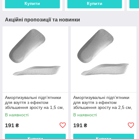
Купити
Купити
Акційні пропозиції та новинки
Амортизувальні підп’ятники
Амортизувальні підп’ятники
для взуття з ефектом
для взуття з ефектом
збільшення зросту на 1,5 см,
збільшення зросту на 2,5 см,
анатомічні вкладиші EVA 1
анатомічні вкладиші EVA 1
В наявності
В наявності
пара 29824
пара 29834
191
191
₴
₴
Купити
Купити