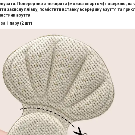
овувати: Попередньо знежирити (можна спиртом) поверхню, на
ти захисну плівку, помістити вставку всередину взуття та прик
частини взуття.
за 1 пару (2 шт)