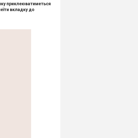
 яку приклеюватиметься
леїти вкладку до