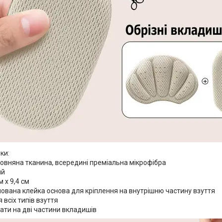
ки:
вовняна тканина, всередині преміальна мікрофібра
ий
м х 9,4 см
ована клейка основа для кріплення на внутрішню частину взуття
 всіх типів взуття
ати на дві частини вкладишів