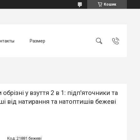
Кошик
нтакты
Размер
 обрізні у взуття 2 в 1: підп'яточники та
і від натирання та натоптишів бежеві
Код:
21881 бежеві