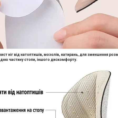
хист ніг від натоптишів, мозолів, натирань, для зменшення роз
адню частину стопи, іншого дискомфорту.