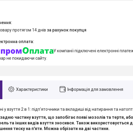
товару протягом 14 днів
за рахунок покупця
У компанії підключені електронні плате
вар не покидаючи сайту.
Характеристики
Інформація для замовлення
ні у взуття 2 в 1: підп'яточники та вкладиші від натирання та натоп
задню частину взуття, що запобігає появі мозолів та тертя, аб
фель та інших видів взуття зносився. Також використовується 
шення тиску на п'яти. Можна обрізати на дві частини.