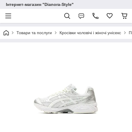
Інтернет-магазин "Dianora-Style"
Товари та послуги
Кросівки чоловічі і жіночі унісекс
П