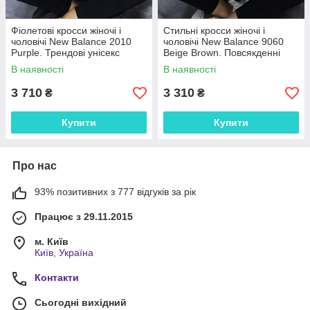
Фіолетові кросси жіночі і
Стильні кросси жіночі і
чоловічі New Balance 2010
чоловічі New Balance 9060
Purple. Трендові унісекс
Beige Brown. Повсякденні
кроссівки Нью Беленс 2010.
унісекс кроссівки Нью Беленс
В наявності
В наявності
9060.
3 710
3 310
₴
₴
Купити
Купити
Про нас
93% позитивних з 777 відгуків за рік
Працює з 29.11.2015
м. Київ
Київ, Україна
Контакти
Сьогодні вихідний