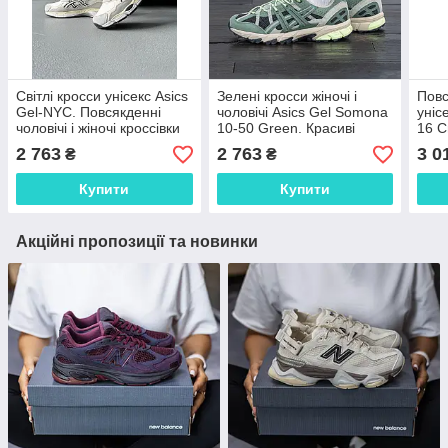
Світлі кросси унісекс Asics
Зелені кросси жіночі і
Повс
Gel-NYC. Повсякденні
чоловічі Asics Gel Somona
уніс
чоловічі і жіночі кроссівки
10-50 Green. Красиві
16 C
Асікс Гель.
унісекс кроссівки Асікс
Моло
2 763
2 763
3 0
₴
₴
Гель.
крос
Купити
Купити
Акційні пропозиції та новинки