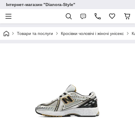
Інтернет-магазин "Dianora-Style"
Товари та послуги
Кросівки чоловічі і жіночі унісекс
К