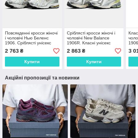
Повсякденні кросси жіночі
Сріблясті кросси жіночі і
Клас
і чоловічі Нью Беленс
чоловічі New Balance
чоло
1906. Сріблясті унісекс
1906R. Класні унісекс
1906
кроссівки New Balance
кроссівки Нью Беленс
уніс
2 763
2 863
3 0
₴
₴
1906R.
1906R.
Беле
Купити
Купити
Акційні пропозиції та новинки