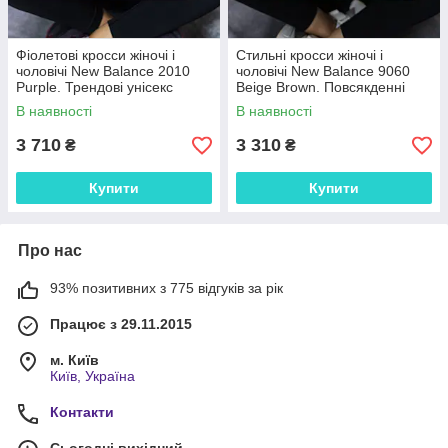
Фіолетові кросси жіночі і
Стильні кросси жіночі і
чоловічі New Balance 2010
чоловічі New Balance 9060
Purple. Трендові унісекс
Beige Brown. Повсякденні
кроссівки Нью Беленс 2010.
унісекс кроссівки Нью Беленс
В наявності
В наявності
9060.
3 710
3 310
₴
₴
Купити
Купити
Про нас
93% позитивних з 775 відгуків за рік
Працює з 29.11.2015
м. Київ
Київ, Україна
Контакти