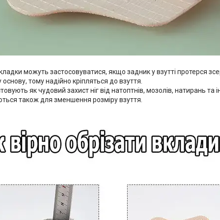
акладки можуть застосовуватися, якщо задник у взутті протерся зс
основу, тому надійно кріпляться до взуття.
товують як чудовий захист ніг від натоптнів, мозолів, натирань та
ться також для зменшення розміру взуття.