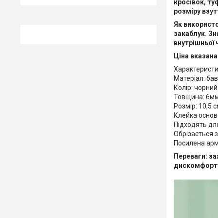
кросівок, ту
розміру взут
Як використ
закаблук. Зн
внутрішньої 
Ціна вказана
Характеристи
Матеріал: ба
Колір: чорний
Товщина: 6м
Розмір: 10,5 с
Клейка основ
Підходять для
Обрізається 
Посилена арм
Переваги: за
дискомфорт