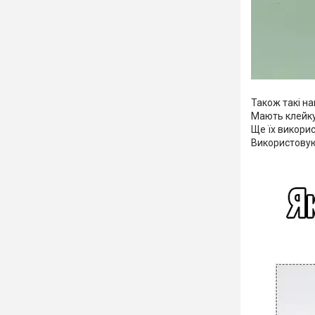
Також такі н
Мають клейку 
Ще їх викорис
Використовую