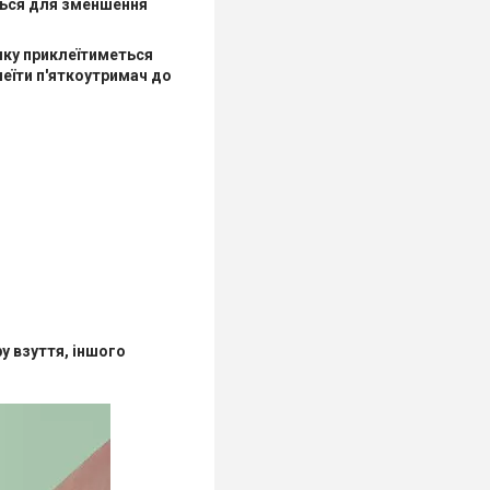
ється для зменшення
яку приклеїтиметься
леїти п'яткоутримач до
ру взуття, іншого