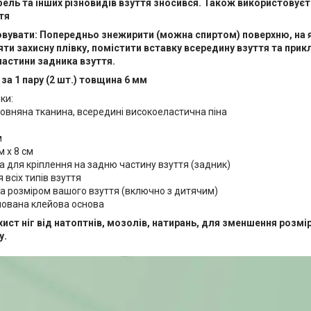
фель та інших різновидів взуття зносився. Також використову
тя
овувати: Попередньо знежирити (можна спиртом) поверхню, на 
яти захисну плівку, помістити вставку всередину взуття та прик
частини задника взуття.
 за 1 пару (2 шт.) товщина 6 мм
ки:
вовняна тканина, всередині високоеластична піна
м
м х 8 см
а для кріплення на задню частину взуття (задник)
 всіх типів взуття
за розміром вашого взуття (включно з дитячим)
ована клейова основа
хист ніг від натоптнів, мозолів, натирань, для зменшення розмі
у.