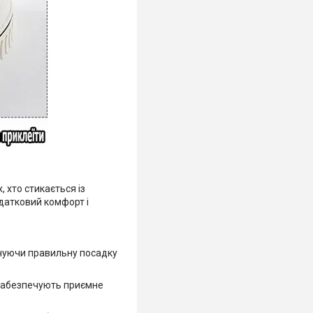
 хто стикається із
датковий комфорт і
ечуючи правильну посадку
 забезпечують приємне