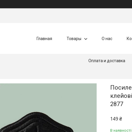
Главная
Товары
О нас
Ко
Оплата и доставка
Посилен
клейові
2877
149 ₴
В наявності