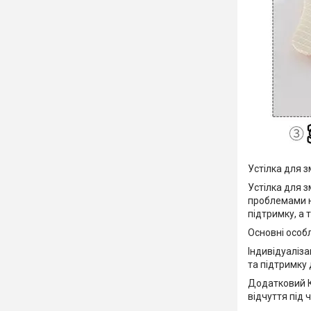
Устілка для з
Устілка для з
проблемами н
підтримку, а 
Основні особл
Індивідуаліз
та підтримку 
Додатковий К
відчуття під ч