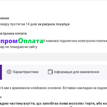
товару протягом 14 днів
за рахунок покупця
У компанії підключені електронні плате
вар не покидаючи сайту.
Характеристики
Інформація для замовлення
и 6 мм з армованою клейовою основою. Вставки-накладки на задник
м
адню частину взуття, що запобігає появі мозолів і тертя, або к