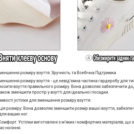
меншення розміру взуття: Зручність та Всебічна Підтримка
меншення розміру взуття - це невід'ємна частина гардеробу для тих,
осити взуття правильного розміру. Вона дозволяє забезпечити до
також зменшити простір у взутті для ідеальної посадки.
ивості устілки для зменшення розміру взуття:
ація розміру: Вона дозволяє зменшити розмір вашої взуття, забезп
для ваших ног.
омфорт: Устілки виготовлені з м'яких і комфортних матеріалів, що
ас носіння.