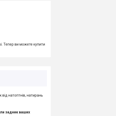
жі. Тепер ви можете купити
 від натоптнів, натирань
оли задник ваших