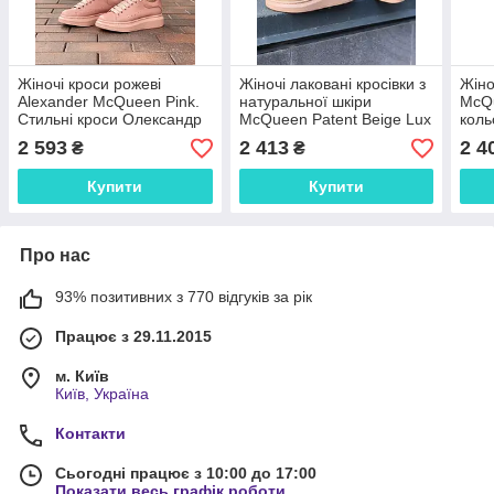
Жіночі кроси рожеві
Жіночі лаковані кросівки з
Жіно
Alexander McQueen Pink.
натуральної шкіри
McQu
Стильні кроси Олександр
McQueen Patent Beige Lux
коль
Макквін. Маквины в
Кроси Олександр Маккуїн
Демі
2 593
2 413
2 4
₴
₴
рожевому кольорі
Беж.
Олек
Купити
Купити
Про нас
93% позитивних з 770 відгуків за рік
Працює з 29.11.2015
м. Київ
Київ, Україна
Контакти
Сьогодні працює з 10:00 до 17:00
Показати весь графік роботи